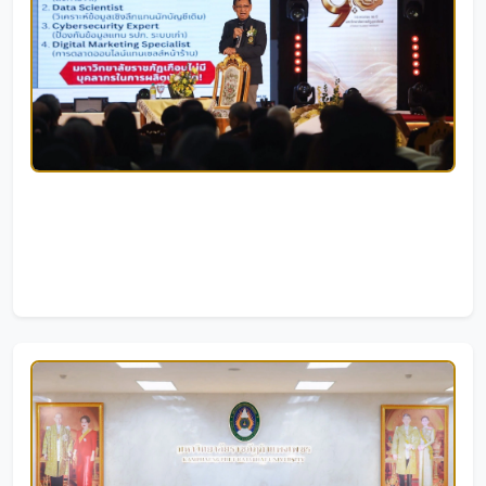
รองศาสตราจารย์ ดร.สมบัติ นพรัก นายกสภามหาวิทยาลัย
ราชภัฏกำแพงเพชร ปาฐกถาพิเศษในหัวข้อ 90 ปี
มหาวิทยาลัยราชภัฏอุตรดิตถ์ : จากรากฐานแห่งภูมิปัญญา
03/08/2026
|
35 ครั้ง
สู่อนาคตแห่งการพัฒนาที่ยั่งยืน