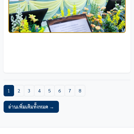
การประชุมอธิการบดีมหาวิทยาลัยราชภัฏภูมิภาค-กลุ่ม
ภาคเหนือ ครั้งที่ 4/2569
1
2
3
4
5
6
7
8
01/08/2026
|
35 ครั้ง
อ่านเพิ่มเติมทั้งหมด →