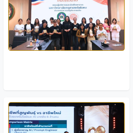
มรภ.กำแพงเพชร ร่วมต้อนรับคณะผู้บริหารและนักศึกษา
จากมหาวิทยาลัยครุศาสตร์เต๋อหง ประเทศาสาธารณรัฐ
ประชาชนจีน
06/08/2026
|
45 ครั้ง