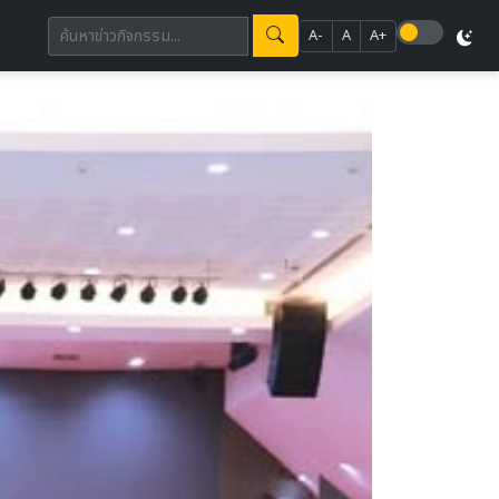
A-
A
A+