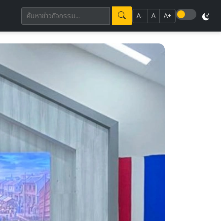
A-
A
A+