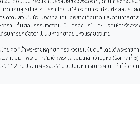
วัดเงินเดือนเป็นครั้งแรกในรัชสมัยของพระองค์ , ด้านการต่างป
ะเทศแถบยุโรปและอเมริกา โดยไม่ให้กระทบกระเทือนต่อผลประโยช
ลายความสงบในหัวเมืองชายแดนได้อย่างเด็ดขาด และด้านการศา
ารามที่มีศิลปกรรมงดงามเป็นเอกลักษณ์ และโปรดให้จารึกสรรพวิช
นได้รับการยกย่องว่าเป็นมหาวิทยาลัยแห่งแรกของไทย
จคนไทยคือ "น้ำพระราชหฤทัยที่ทรงห่วงใยแผ่นดิน" โดยได้พระราชทา
งในเวลาต่อมา พระบาทสมเด็จพระจุลจอมเกล้าเจ้าอยู่หัว (รัชกาลที่ 5
.ศ. 112 กับประเทศฝรั่งเศส นับเป็นมหากรุณาธิคุณที่ทำให้ชาวไท