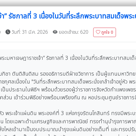
 รัชกาลที่ 3 เนื่องในวันที่ระลึกพระบาทสมเด็จพระนั่ง
ม
วันที่: 31 มี.ค. 2026
ยอดเข้าชม: 620
ถูกใจ
0
“พระมหาเจษฎาราชเจ้า” รัชกาลที่ 3 เนื่องในวันที่ระลึกพระบาทสมเด็จพร
มภิชา ตันติสันติสม รองอธิการบดีฝ่ายวิชาการ เป็นผู้แทนมหาวิ
ุศลเนื่องใน "วันที่ระลึกพระบาทสมเด็จพระนั่งเกล้าเจ้าอยู่หัว 
ชร เป็นประธานในพิธีฯ พร้อมด้วยรองผู้ว่าราชการจังหวัดกำแพงเ
คส่วน เข้าร่วมพิธีอย่างพร้อมเพรียงกัน ณ หอประชุมศูนย์ราชกา
่หัว พระเจ้าแผ่นดิน พระองค์ที่ 3 แห่งกรุงรัตนโกสินทร์ ทรงมีพ
าน โดยเฉพาะด้านเศรษฐกิจและการพาณิชย์ ทรงทำนุบำรุงการพาณิ
ลั่งไหลเข้ามาเป็นงบประมาณบำรุงแผ่นดินอย่างเต็มที่ และทรงปรั