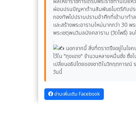
ผลให้ข้าราชการได้รับพระราชทานเบี้ยห
ผ่อนปรนปัญหาด้านสัมพันธไมตรีกับปร
กองทัพไปปราบปรามข้าศึกที่เข้ามาทำ
และสร้างพระอารามใหม่มากกว่า 30 พระอ
พระเชตุพนวิมลมังคลาราม (วัดโพธิ์) จ
.
นอกจากนี้ สิ่งที่ตราตรึงอยู่ในใ
ไว้ใน "ถุงแดง" จำนวนหลายหมื่นชั่ง ซึ่
เปลี่ยนอธิปไตยของชาติในวิกฤตการณ์ ร
วันนี้
อ่านเพิ่มเติม Facebook
อัลบั้มภาพ