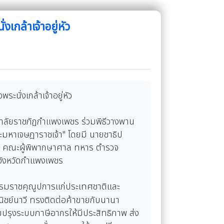
เกล้าเจ้าอยู่หัว
ะนั่งเกล้าเจ้าอยู่หัว
ทยาลัยราชภัฏกำแพงเพชร ร่วมพิธีวางพาน
พระมหาเจษฎาราชเจ้า" โดยมี นายชาธิป
พชร คณะผู้พิพากษาศาล ทหาร ตำรวจ
รจังหวัดกำแพงเพชร
ระบรมราชคุณูปการแก่ประเทศชาติและ
ชย์นาวี ทรงติดต่อค้าขายกับนานา
บปรุงระบบภาษีอากรให้มีประสิทธิภาพ ส่ง