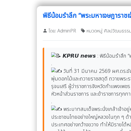
พิธีน้อมรำลึก “พระมหาเจษฎาราชเจ้า”
โดย: AdminPR
หมวดหมู่: ศิลปวัฒนธรร
𝙆𝙋𝙍𝙐 𝙣𝙚𝙬𝙨 : พิธีน้อมรำลึก 
.
วันที่ 31 มีนาคม 2569 ผศ.ดร.ฆั
พุ่มดอกไม้และถวายราชสดุดี ถวายพระราชก
รุจนเสรี ผู้ว่าราชการจังหวัดกำแพงเพ
หัวหน้าส่วนราชการ และข้าราชการทุกภา
.
พระบาทสมเด็จพระนั่งเกล้าเจ้าอยู
ประชาชนไทยอย่างใหญ่หลวงในทุก ๆ ด้
ประเทศอย่างกว้างขวาง ทำให้มีรายได้ห