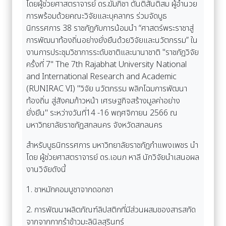
โดยผู้ช่วยศาสตราจารย์ ดร.ฆัมภิชา ตันติสันติสม ผู้อำนวย
การพร้อมด้วยคณะวิจัยและบุคลากร ร่วมจัดบูธ
นิทรรศการ 38 ราชภัฏกับการน้อมนำ “ศาสตร์พระราชาสู่
การพัฒนาท้องถิ่นอย่างยั่งยืนด้วยวิจัยและนวัตกรรม” ใน
งานการประชุมวิชาการระดับชาติและนานาชาติ "ราชภัฏวิจัย
ครั้งที่ 7" The 7th Rajabhat University National
and International Research and Academic
(RUNIRAC VI) "วิจัย นวัตกรรม พลิกโฉมการพัฒนา
ท้องถิ่น สู่สังคมก้าวหน้า เศรษฐกิจสร้างมูลค่าอย่าง
ยั่งยืน" ระหว่างวันที่14 -16 พฤศจิกายน 2566 ณ
มหาวิทยาลัยราชภัฏสกลนคร จังหวัดสกลนคร
สำหรับบูธนิทรรศการ มหาวิทยาลัยราชภัฏกำแพงเพชร นำ
โดย ผู้ช่วยศาสตราจารย์ ดร.เอนก หาลี นักวิจัยนำเสนอผล
งานวิจัยดังนี้
1. ชาหมักคอมบูชาจากดอกชา
2. การพัฒนาผลิตภัณฑ์ลิปสติกที่มีส่วนผสมของสารสกัด
จากจากกากรำข้าวมะลินิลสุรินทร์