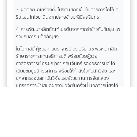
3. ผลิตภัณฑ์เครื่องดื่มโปรตีนสกัดเข้มข้นจากกากโกโก้เส
ริมแอนโทไซยานินจากปลายข้าวมะลินิลสุรินทร์
4. การพัฒนาผลิตภัณฑ์โปรตีนจากกากรำข้าวทับทิมชุมแพ
ร่วมกับกากเมล็ดกัญชง
ในโอกาสนี้ ผู้ช่วยศาสตราจารย์ ดร.ปรียานุช พรหมภาสิต
รักษาราชการแทนอธิการบดี พร้อมด้วยผู้ช่วย
ศาสตราจารย์ ดร.ชญาดา กลิ่นจันทร์ รองอธิการบดี ได้
เยี่ยมชมบูธนิทรรศการ พร้อมให้กำลังใจกับนักวิจัย และ
บุคลากรของสถาบันวิจัยและพัฒนา ในการจัดแสดง
นิทรรศการนำเสนอผลงานวิจัยในครั้งนี้ นอกจากนี้ยังได้
เยี่ยมชมบูธนิทรรศการ 38 ราชภัฏ ที่ได้นำมาจัดแสดงใน
งานนี้อีกด้วย
อ่านเพิ่มเติม Facebook