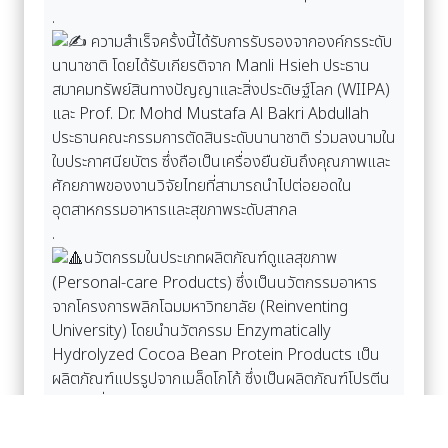
.
ความสำเร็จครั้งนี้ได้รับการรับรองจากองค์กรระดับ
นานาชาติ โดยได้รับเกียรติจาก Manli Hsieh ประธาน
สมาคมทรัพย์สินทางปัญญาและสิ่งประดิษฐ์โลก (WIIPA)
และ Prof. Dr. Mohd Mustafa Al Bakri Abdullah
ประธานคณะกรรมการตัดสินระดับนานาชาติ ร่วมลงนามใน
ใบประกาศนียบัตร ซึ่งถือเป็นเครื่องยืนยันถึงคุณภาพและ
ศักยภาพของงานวิจัยไทยที่สามารถนำไปต่อยอดใน
อุตสาหกรรมอาหารและสุขภาพระดับสากล
.
นวัตกรรมในประเภทผลิตภัณฑ์ดูแลสุขภาพ
(Personal-care Products) ซึ่งเป็นนวัตกรรมอาหาร
จากโครงการพลิกโฉมมหาวิทยาลัย (Reinventing
University) โดยนำนวัตกรรม Enzymatically
Hydrolyzed Cocoa Bean Protein Products เป็น
ผลิตภัณฑ์แปรรูปจากเมล็ดโกโก้ ซึ่งเป็นผลิตภัณฑ์โปรตีน
จากพืชที่มีคุณภาพสูง อุดมไปด้วย สารต้านอนุมูลอิสระ
ช่วยชะลอความเสื่อมของเซลล์และและลดการอักเสบใน