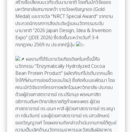
สร้างชื่อเสียงบนเวทีระดับนานาชาติ โดยทีมนักวิจัยของ
มหาวิทยาลัยสามารถคว้า รางวัลเหรียญทอง (Gold
Medal) และรางวัล "NRCT Special Award" จากงาน
ประกวดนิทรรศการสิ่งประดิษฐ์และนวัตกรรมระดับ
นานาชาติ “2026 Japan Design, Idea & Invention
Expo” (JDIE 2026) ซึ่งจัดขึ้นระหว่างวันที่ 3-4
กรกฎาคม 2569 ณ ประเทศญี่ปุ่น
.
ผลงานที่ได้รับรางวัลเกียรติยศในครั้งนี้คือ
นวัตกรรม "Enzymatically Hydrolyzed Cocoa
Bean Protein Product" (ผลิตภัณฑ์โปรตีนจากเมล็ด
โกโก้ที่ผ่านการย่อยด้วยเอนไซม์) ซึ่งคิดค้นและพัฒนา โดย
คณะนักวิจัยจากโครงการพลิกโฉมมหาวิทยาลัย ประกอบ
ด้วยผู้ช่วยศาสตราจารย์ ดร.ปรียานุช พรหมภาสิต
อธิการบดีมหาวิทยาลัยราชภัฏกำแพงเพชร ผู้ช่วย
ศาสตราจารย์ ดร.เอนก หาลี ผู้ช่วยศาสตราจารย์ ดร.ชญา
ดา กลิ่นจันทร์ และผู้ช่วยศาสตราจารย์ ดร.เสาวลักษณ์
ยอดวิญญูวงศ์ โดยผลงานดังกล่าวดำเนินงานภายใต้ศูนย์
ความเป็นเลิศด้านนวัตกรรมอาหารและวัสดุสัมผัสอาหาร