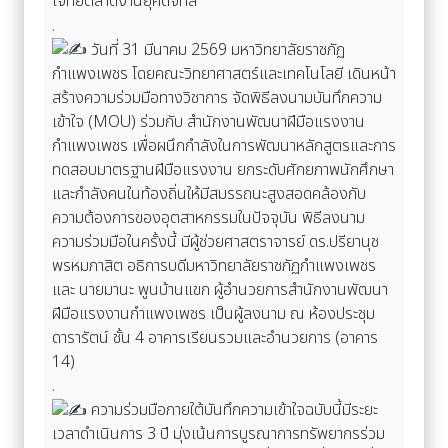
โจทย์ตลาดงานยุคดิจิทัล
.
วันที่ 31 มีนาคม 2569 มหาวิทยาลัยราชภัฏ
กำแพงเพชร โดยคณะวิทยาศาสตร์และเทคโนโลยี เดินหน้า
สร้างความร่วมมือทางวิชาการ จัดพิธีลงนามบันทึกความ
เข้าใจ (MOU) ร่วมกับ สำนักงานพัฒนาฝีมือแรงงาน
กำแพงเพชร เพื่อผนึกกำลังในการพัฒนาหลักสูตรและการ
ทดสอบมาตรฐานฝีมือแรงงาน ยกระดับศักยภาพนักศึกษา
และกำลังคนในท้องถิ่นให้มีสมรรถนะสูงสอดคล้องกับ
ความต้องการของอุตสาหกรรมในปัจจุบัน พิธีลงนาม
ความร่วมมือในครั้งนี้ มีผู้ช่วยศาสตราจารย์ ดร.ปรียานุช
พรหมภาสิต อธิการบดีมหาวิทยาลัยราชภัฏกำแพงเพชร
และ นายมานะ พูนบ้านแขก ผู้อำนวยการสำนักงานพัฒนา
ฝีมือแรงงานกำแพงเพชร เป็นผู้ลงนาม ณ ห้องประชุม
ดารารัตน์ ชั้น 4 อาคารเรียนรวมและอำนวยการ (อาคาร
14)
.
ความร่วมมือภายใต้บันทึกความเข้าใจฉบับนี้มีระยะ
เวลาดำเนินการ 3 ปี มุ่งเน้นการบูรณาการทรัพยากรร่วม