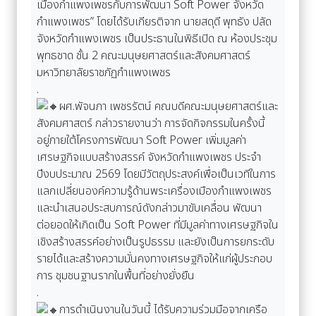
เมืองกำแพงเพชรกับการพัฒนา Soft Power จังหวัด
กำแพงเพชร” โดยได้รับเกียรติจาก นายสดุดี พุทธัง ปลัด
จังหวัดกำแพงเพชร เป็นประธานในพิธีเปิด ณ ห้องประชุม
พุทธชาด ชั้น 2 คณะมนุษยศาสตร์และสังคมศาสตร์
มหาวิทยาลัยราชภัฏกำแพงเพชร
.
ผศ.พัจนภา เพชรรัตน์ คณบดีคณะมนุษยศาสตร์และ
สังคมศาสตร์ กล่าวรายงานว่า การจัดกิจกรรมในครั้งนี้
อยู่ภายใต้โครงการพัฒนา Soft Power เพิ่มมูลค่า
เศรษฐกิจแบบสร้างสรรค์ จังหวัดกำแพงเพชร ประจำ
ปีงบประมาณ 2569 โดยมีวัตถุประสงค์เพื่อเป็นเวทีในการ
แลกเปลี่ยนองค์ความรู้ด้านพระเครื่องเมืองกำแพงเพชร
และนำเสนอประสบการณ์ดังกล่าวมาขับเคลื่อน พัฒนา
ต่อยอดให้เกิดเป็น Soft Power ที่มีมูลค่าทางเศรษฐกิจใน
เชิงสร้างสรรค์อย่างเป็นรูปธรรม และยังเป็นการยกระดับ
รายได้และสร้างความมั่นคงทางเศรษฐกิจให้แก่ผู้ประกอบ
การ ชุมชนฐานรากในพื้นที่อย่างยั่งยืน
.
การดำเนินงานในวันนี้ ได้รับความร่วมมือจากเครือ