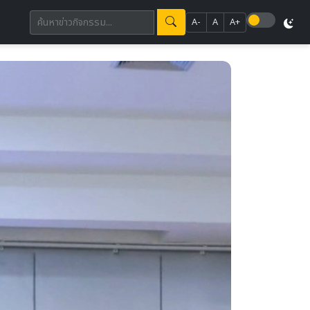
A-
A
A+