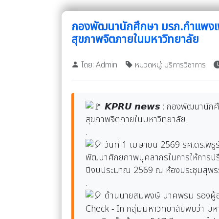
กองพัฒนานักศึกษา มรภ.กำแพงเพช
สุขภาพจิตภายในมหาวิทยาลัย
โดย: Admin
หมวดหมู่: บริการวิชาการ
𝙆𝙋𝙍𝙐 𝙣𝙚𝙬𝙨 : กองพัฒนานั
สุขภาพจิตภายในมหาวิทยาลัย
.
วันที่ 1 เมษายน 2569 รศ.ดร.พธู
พัฒนาศักยภาพบุคลากรในการให้การปรึ
ปีงบประมาณ 2569 ณ ห้องประชุมสุพรรณ
.
ด้านนายสมพงษ์ นาคพรม รองผู้อำ
Check - In กลุ่มมหาวิทยาลัยพบว่า มห