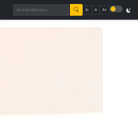
A-
A
A+