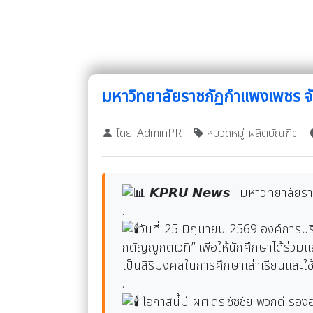
มหาวิทยาลัยราชภัฏกำแพงเพชร จัด
โดย: AdminPR
หมวดหมู่: ผลิตบัณฑิต
𝙆𝙋𝙍𝙐 𝙉𝙚𝙬𝙨 : มหาวิทยาลัย
.
วันที่ 25 มิถุนายน 2569 องค์การบ
กตัญญูกตเวที” เพื่อให้นักศึกษาได้ร่ว
เป็นสิริมงคลในการศึกษาเล่าเรียนและใช
.
โอกาสนี้มี ผศ.ดร.ชัชชัย พวกดี รอง