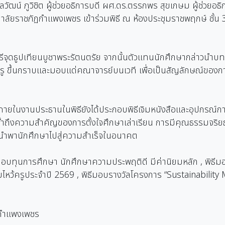
ฒน์ ภูวิชิต ผู้ช่วยอธิการบดี ผศ.ดร.ตรรกพร สุขเกษม ผู้ช่วยอธ
าวิทยาลัยราชภัฏกำแพงเพชร เข้าร่วมพิธี ณ ห้องประชุมราชพฤกษ์ ชั้น
ิธีจุดธูปเทียนบูชาพระรัตนตรัย จากนั้นตัวแทนนักศึกษากล่าวนำ
ครู ขึ้นกราบและมอบแด่คณาจารย์บนเวที เพื่อเป็นสัญลักษณ์ขอ
ภายในงานประธานในพิธียังได้ประกอบพิธีเจิมหนังสือและอุปกรณ์ก
ย้ำถึงความสำคัญของการตั้งใจศึกษาเล่าเรียน การมีคุณธรรมจริยธร
จะนำพานักศึกษาไปสู่ความสำเร็จในอนาคต
พิธีมอบทุนการศึกษา นักศึกษาความประพฤติดี มีค่านิยมหลัก , พิธ
ว้ครูประจำปี 2569 , พิธีมอบรางวัลโครงการ “Sustainability 
ฏกำแพงเพชร