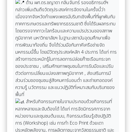
ด้าน ผศ.ดร.ชญาดา กลิ่นจันทร์ รองอธิการบดีฯ
กล่าวเพิ่มเติมถึงวัตถุประสงค์การจัดงานในครั้งนี้ว่า
เนื่องจากจังหวัดกำแพงเพชรมีบริบทเชิงพื้นที่ที่ผูกพันกับ
ภาคการเกษตรและทรัพยากรธรรมชาติ ซึ่งได้รับผลกระทบ
โดยตรงจากภาวะโลกร้อนและความแปรปรวนของสภาพ
ภูมิอากาศ มหาวิทยาลัยฯ ในฐานะสถาบันอุดมศึกษาเพื่อ
การพัฒนาท้องถิ่น จึงได้ร่วมมือกับภาคีเครือข่ายจัด
มหกรรมนี้ขึ้น โดยมีวัตถุประสงค์หลัก 4 ประการ ได้แก่ การ
สร้างการตระหนักรู้ในการลดการปล่อยก๊าซเรือนกระจก
ของประชาชน , เสริมศักยภาพชุมชนในการรับมือและปรับ
ตัวต่อการเปลี่ยนแปลงสภาพภูมิอากาศ , ส่งเสริมการมี
ส่วนร่วมของชุมชนสู่สังคมคาร์บอนต่ำ และถ่ายทอดองค์
ความรู้ นวัตกรรม และแนวปฏิบัติที่เหมาะสมกับบริบทของ
พื้นที่
สำหรับกิจกรรมภายในงานประกอบด้วยกิจกรรมที่
หลากหลายและจับต้องได้ ได้แก่ การจัดนิทรรศการจาก
หน่วยงานและชุมชนต้นแบบ, กิจกรรมเรียนรู้เชิงปฏิบัติ
การ (Workshop) เช่น การทำ Eco Print ด้วยเตา
ประหยัดพลังงาน, การผลิตภาชนะจากวัสดุธรรมชาติ และ