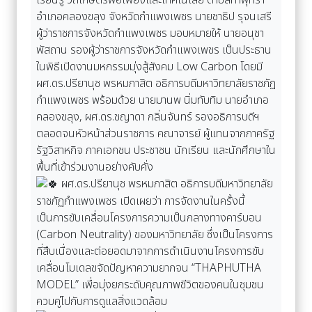
เรียนรู้ วิถีเกษตรพอเพียงและเทคโนโลยี ตำบลท่าพุทรา
อำเภอคลองขลุง จังหวัดกำแพงเพชร นายชาธิป รุจนเสรี
ผู้ว่าราชการจังหวัดกำแพงเพชร มอบหมายให้ นายอนุชา
พัสถาน รองผู้ว่าราชการจังหวัดกำแพงเพชร เป็นประธาน
ในพิธีเปิดงานมหกรรมมุ่งสู้สังคม Low Carbon โดยมี
ผศ.ดร.ปรียานุช พรหมภาสิต อธิการบดีมหาวิทยาลัยราชภัฏ
กำแพงเพชร พร้อมด้วย นายมานพ นิ่มทับทิม นายอำเภอ
คลองขลุง, ผศ.ดร.ชญาดา กลิ่นจันทร์ รองอธิการบดีฯ
ตลอดจนหัวหน้าส่วนราชการ คณาจารย์ ผู้แทนจากภาครัฐ
รัฐวิสาหกิจ ภาคเอกชน ประชาชน นักเรียน และนักศึกษาใน
พื้นที่เข้าร่วมงานอย่างคับคั่ง
ผศ.ดร.ปรียานุช พรหมภาสิต อธิการบดีมหาวิทยาลัย
ราชภัฏกำแพงเพชร เปิดเผยว่า การจัดงานในครั้งนี้
เป็นการขับเคลื่อนโครงการความเป็นกลางทางคาร์บอน
(Carbon Neutrality) ของมหาวิทยาลัย ซึ่งเป็นโครงการ
ที่สืบเนื่องและต่อยอดมาจากการดำเนินงานโครงการขับ
เคลื่อนโมเดลขจัดปัญหาความยากจน “THAPHUTHA
MODEL” เพื่อมุ่งยกระดับคุณภาพชีวิตของคนในชุมชน
ควบคู่ไปกับการดูแลสิ่งแวดล้อม