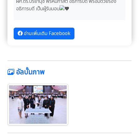
ผศ.ดร.ปรียานุช พรหมภาสิต อธิการบดี พร้อมด้วยรอง
อธิการบดี เป็นผู้รับมอบ
อ่านเพิ่มเติม Facebook
อัลบั้มภาพ