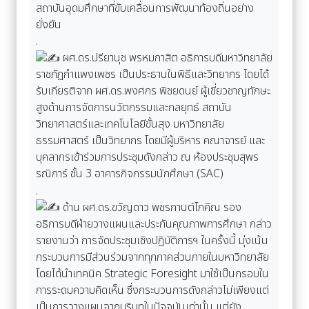
สถาบันอุดมศึกษาที่ขับเคลื่อนการพัฒนาท้องถิ่นอย่าง
ยั่งยืน
.
ผศ.ดร.ปรียานุช พรหมภาสิต อธิการบดีมหาวิทยาลัย
ราชภัฏกำแพงเพชร เป็นประธานในพิธีและวิทยากร โดยได้
รับเกียรติจาก ผศ.ดร.พงศกร พิชยดนย์ ผู้เชี่ยวชาญทักษะ
สูงด้านการจัดการนวัตกรรมและกลยุทธ์ สถาบัน
วิทยาศาสตร์และเทคโนโลยีขั้นสุง มหาวิทยาลัย
ธรรมศาสตร์ เป็นวิทยากร โดยมีผู้บริหาร คณาจารย์ และ
บุคลากรเข้าร่วมการประชุมดังกล่าว ณ ห้องประชุมสุพร
รณิการ์ ชั้น 3 อาคารกิจกรรมนักศึกษา (SAC)
.
ด้าน ผศ.ดร.ขวัญดาว พชรกานต์โภคิณ รอง
อธิการบดีฝ่ายวางแผนและประกันคุณภาพการศึกษา กล่าว
รายงานว่า การจัดประชุมเชิงปฏิบัติการฯ ในครั้งนี้ มุ่งเน้น
กระบวนการมีส่วนร่วมจากทุกภาคส่วนภายในมหาวิทยาลัย
โดยได้นำเทคนิค Strategic Foresight มาใช้เป็นกรอบใน
การระดมความคิดเห็น ซึ่งกระบวนการดังกล่าวไม่เพียงแต่
เป็นการวางแผนจากบริบทในปัจจุบันเท่านั้น แต่ยัง