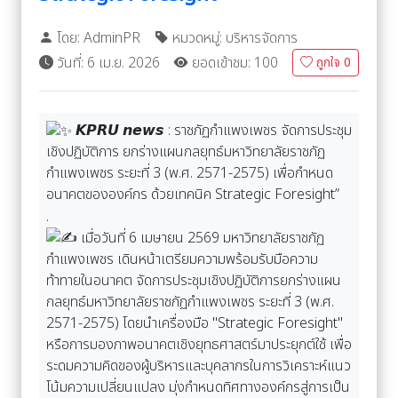
โดย: AdminPR
หมวดหมู่: บริหารจัดการ
วันที่: 6 เม.ย. 2026
ยอดเข้าชม: 100
ถูกใจ
0
𝙆𝙋𝙍𝙐 𝙣𝙚𝙬𝙨 : ราชภัฏกำแพงเพชร จัดการประชุม
เชิงปฏิบัติการ ยกร่างแผนกลยุทธ์มหาวิทยาลัยราชภัฏ
กำแพงเพชร ระยะที่ 3 (พ.ศ. 2571-2575) เพื่อกำหนด
อนาคตขององค์กร ด้วยเทคนิค Strategic Foresight”
.
เมื่อวันที่ 6 เมษายน 2569 มหาวิทยาลัยราชภัฏ
กำแพงเพชร เดินหน้าเตรียมความพร้อมรับมือความ
ท้าทายในอนาคต จัดการประชุมเชิงปฏิบัติการยกร่างแผน
กลยุทธ์มหาวิทยาลัยราชภัฏกำแพงเพชร ระยะที่ 3 (พ.ศ.
2571-2575) โดยนำเครื่องมือ "Strategic Foresight"
หรือการมองภาพอนาคตเชิงยุทธศาสตร์มาประยุกต์ใช้ เพื่อ
ระดมความคิดของผู้บริหารและบุคลากรในการวิเคราะห์แนว
โน้มความเปลี่ยนแปลง มุ่งกำหนดทิศทางองค์กรสู่การเป็น