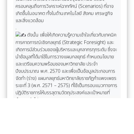
ครอบคลุมถึงการวิเคราะห์ฉากทัศน์ (Scenarios) ที่อาจ
เกิดขึ้นในอนาคต ทั้งในด้านเทคโนโลยี สังคม เศรษฐกิจ
และสิ่งแวดล้อม
.
ดังนั้น เพื่อให้เกิดความรู้ความเข้าใจเกี่ยวกับเทคนิค
การคาดการณ์เชิงกลยุทธ์ (Strategic Foresight) และ
เกิดการมีส่วนร่วมของผู้บริหารและบุคลากรทุกระดับ ซึ่งจะ
นำข้อมูลที่ได้มาใช้ในการวางแผนกลยุทธ์ กำหนดนโยบาย
และเตรียมความพร้อมของมหาวิทยาลัย ประจำ
ปีงบประมาณ พ.ศ. 2570 และเพื่อเป็นข้อมูลประกอบการ
จัดทำ (ร่าง) แผนกลยุทธ์มหาวิทยาลัยราชภัฏกำแพงเพชร
ระยะที่ 3 (พ.ศ. 2571 – 2575) ที่ใช้เป็นกรอบแนวทางการ
ปฏิบัติราชการให้บรรลุตามวัตถุประสงค์และเป้าหมายที่
กำหนดต่อไป
.
ผศ.ดร.ปรียานุช พรหมภาสิต อธิการบดี กล่าวว่า
การประชุมเชิงปฏิบัติการในครั้งนี้ สะท้อนให้เห็นถึงความ
มุ่งมั่นของมหาวิทยาลัยราชภัฏกำแพงเพชร ในการยกระดับ