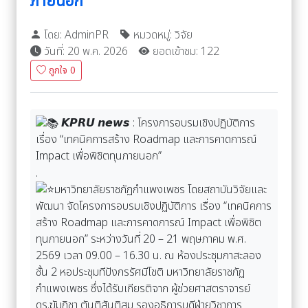
ภายนอก”
โดย: AdminPR
หมวดหมู่: วิจัย
วันที่: 20 พ.ค. 2026
ยอดเข้าชม: 122
ถูกใจ
0
𝙆𝙋𝙍𝙐 𝙣𝙚𝙬𝙨 : โครงการอบรมเชิงปฏิบัติการ
เรื่อง “เทคนิคการสร้าง Roadmap และการคาดการณ์
Impact เพื่อพิชิตทุนภายนอก”
.
มหาวิทยาลัยราชภัฏกำแพงเพชร โดยสถาบันวิจัยและ
พัฒนา จัดโครงการอบรมเชิงปฏิบัติการ เรื่อง “เทคนิคการ
สร้าง Roadmap และการคาดการณ์ Impact เพื่อพิชิต
ทุนภายนอก” ระหว่างวันที่ 20 – 21 พฤษภาคม พ.ศ.
2569 เวลา 09.00 – 16.30 น. ณ ห้องประชุมกาสะลอง
ชั้น 2 หอประชุมทีปังกรรัศมีโชติ มหาวิทยาลัยราชภัฏ
กำแพงเพชร ซึ่งได้รับเกียรติจาก ผู้ช่วยศาสตราจารย์
ดร.ฆัมภิชา ตันติสันติสม รองอธิการบดีฝ่ายวิชาการ