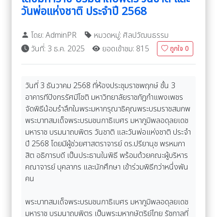
วันพ่อแห่งชาติ ประจำปี 2568
โดย: AdminPR
หมวดหมู่: ศิลปวัฒนธรรม
วันที่: 3 ธ.ค. 2025
ยอดเข้าชม: 815
ถูกใจ
0
วันที่ 3 ธันวาคม 2568 ที่ห้องประชุมราชพฤกษ์ ชั้น 3
อาคารทีปังกรรัศมีโชติ มหาวิทยาลัยราชภัฏกำแพงเพชร
จัดพิธีน้อมรำลึกในพระมหากรุณาธิคุณพระบรมราชสมภพ
พระบาทสมเด็จพระบรมชนกาธิเบศร มหาภูมิพลอดุลยเดช
มหาราช บรมนาถบพิตร วันชาติ และวันพ่อแห่งชาติ ประจำ
ปี 2568 โดยมีผู้ช่วยศาสตราจารย์ ดร.ปรียานุช พรหมภา
สิต อธิการบดี เป็นประธานในพิธี พร้อมด้วยคณะผู้บริหาร
คณาจารย์ บุคลากร และนักศึกษา เข้าร่วมพิธีกว่าหนึ่งพัน
คน
พระบาทสมเด็จพระบรมชนกาธิเบศร มหาภูมิพลอดุลยเดช
มหาราช บรมนาถบพิตร เป็นพระมหากษัตริย์ไทย รัชกาลที่