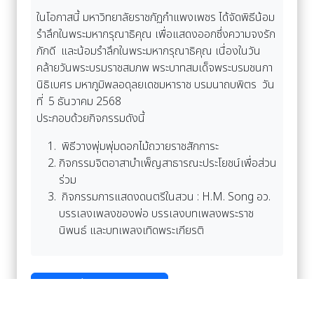
ในโอกาสนี้ มหาวิทยาลัยราชภัฏกำแพงเพชร ได้จัดพิธีน้อม
รำลึกในพระมหากรุณาธิคุณ เพื่อแสดงออกซึ่งความจงรัก
ภักดี และน้อมรำลึกในพระมหากรุณาธิคุณ เนื่องในวัน
คล้ายวันพระบรมราชสมภพ พระบาทสมเด็จพระบรมชนกา
นิธิเบศร มหาภูมิพลอดุลยเดชมหาราช บรมนาถบพิตร วัน
ที่ 5 ธันวาคม 2568
ประกอบด้วยกิจกรรมดังนี้
พิธีวางพุ่มพุ่มดอกไม้ถวายราชสักการะ
กิจกรรมจิตอาสาบำเพ็ญสาธารณะประโยชน์เพื่อส่วน
ร่วม
กิจกรรมการแสดงดนตรีในสวน : H.M. Song อว.
บรรเลงเพลงของพ่อ บรรเลงบทเพลงพระราช
นิพนธ์ และบทเพลงเทิดพระเกียรติ
อ่านเพิ่มเติม Facebook