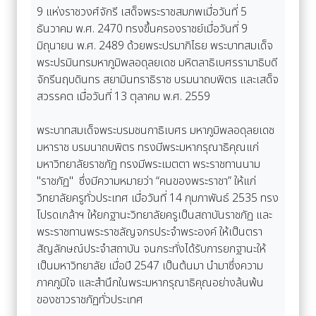
9 แห่งราชวงศ์จักรี เสด็จพระราชสมภพเมื่อวันที่ 5
ธันวาคม พ.ศ. 2470 ทรงขึ้นครองราชย์เมื่อวันที่ 9
มิถุนายน พ.ศ. 2489 ด้วยพระปรมาภิไธย พระบาทสมเด็จ
พระปรมินทรมหาภูมิพลอดุลยเดช มหิตลาธิเบศรรามาธิบดี
จักรีนฤบดินทร สยามินทราธิราช บรมนาถบพิตร และเสด็จ
สวรรคต เมื่อวันที่ 13 ตุลาคม พ.ศ. 2559
พระบาทสมเด็จพระบรมชนกาธิเบศร มหาภูมิพลอดุลยเดช
มหาราช บรมนาถบพิตร ทรงมีพระมหากรุณาธิคุณแก่
มหาวิทยาลัยราชภัฏ ทรงมีพระเมตตา พระราชทานนาม
"ราชภัฏ" ซึ่งมีความหมายว่า “คนของพระราชา” ให้แก่
วิทยาลัยครูทั่วประเทศ เมื่อวันที่ 14 กุมภาพันธ์ 2535 ทรง
โปรดเกล้าฯ ให้ยกฐานะวิทยาลัยครูเป็นสถาบันราชภัฏ และ
พระราชทานพระราชลัญจกรประจำพระองค์ ให้เป็นตรา
สัญลักษณ์ประจำสถาบัน จนกระทั่งได้รับการยกฐานะให้
เป็นมหาวิทยาลัย เมื่อปี 2547 เป็นต้นมา นำมาซึ่งความ
ภาคภูมิใจ และสำนึกในพระมหากรุณาธิคุณอย่างล้นพ้น
ของชาวราชภัฏทั่วประเทศ