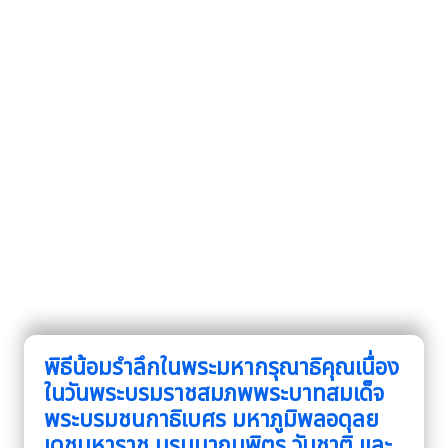
พิธีน้อมรำลึกในพระมหากรุณาธิคุณเนื่อง
ในวันพระบรมราชสมภพพระบาทสมเด็จ
พระบรมชนกาธิเบศร มหาภูมิพลอดุลย
เดชมหาราช บรมนาถบพิตร วันชาติ และ