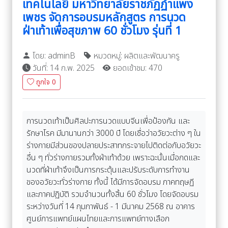
เทคโนโลยี มหาวิทยาลัยราชภัฏฏำแพง
เพชร จัดการอบรมหลักสูตร การนวด
ฝ่าเท้าเพื่อสุขภาพ 60 ชั่วโมง รุ่นที่ 1
โดย: adminB
หมวดหมู่: ผลิตและพัฒนาครู
วันที่: 14 ก.พ. 2025
ยอดเข้าชม: 470
ถูกใจ
0
การนวดเท้าเป็นศิลปะการนวดแบบจีนเพื่อป้องกัน และ
รักษาโรค มีมานานกว่า 3000 ปี โดยเชื่อว่าอวัยวะต่าง ๆ ใน
ร่างกายมีส่วนของปลายประสาทกระจายไปติดต่อกับอวัยวะ
อื่น ๆ ทั่วร่างกายรวมทั้งฝ่าเท้าด้วย เพราะฉะนั้นเมื่อกดและ
นวดที่ฝ่าเท้าจึงเป็นการกระตุ้นและปรับระดับการทำงาน
ของอวัยวะทั่วร่างกาย ทั้งนี้ ได้มีการจัดอบรม ภาคทฤษฏี
และภาคปฏิบัติ รวมจำนวนทั้งสิ้น 60 ชั่วโมง โดยจัดอบรม
ระหว่างวันที่ 14 กุมภาพันธ์ - 1 มีนาคม 2568 ณ อาคาร
ศูนย์การแพทย์แผนไทยและการแพทย์ทางเลือก