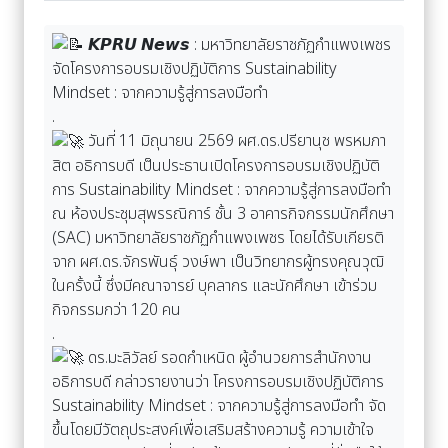
𝙆𝙋𝙍𝙐 𝙉𝙚𝙬𝙨 : มหาวิทยาลัยราชภัฏกำแพงเพชร
จัดโครงการอบรมเชิงปฏิบัติการ Sustainability
Mindset : จากความรู้สู่การลงมือทำ
.
วันที่ 11 มิถุนายน 2569 ผศ.ดร.ปรียานุช พรหมภา
สิต อธิการบดี เป็นประธานเปิดโครงการอบรมเชิงปฏิบัติ
การ Sustainability Mindset : จากความรู้สู่การลงมือทำ
ณ ห้องประชุมสุพรรณิการ์ ชั้น 3 อาคารกิจกรรมนักศึกษา
(SAC) มหาวิทยาลัยราชภัฏกำแพงเพชร โดยได้รับเกียรติ
จาก ผศ.ดร.จักรพันธุ์ วงษ์พา เป็นวิทยากรผู้ทรงคุณวุฒิ
ในครั้งนี้ ซึ่งมีคณาจารย์ บุคลากร และนักศึกษา เข้าร่วม
กิจกรรมกว่า 120 คน
.
ดร.มะลิวัลย์ รอดกำเหนิด ผู้อำนวยการสำนักงาน
อธิการบดี กล่าวรายงานว่า โครงการอบรมเชิงปฏิบัติการ
Sustainability Mindset : จากความรู้สู่การลงมือทำ จัด
ขึ้นโดยมีวัตถุประสงค์เพื่อเสริมสร้างความรู้ ความเข้าใจ