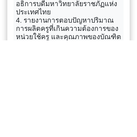
อธิการบดีมหาวิทยาลัยราชภัฏแห่ง
ประเทศไทย
4. รายงานการตอบปัญหาปริมาณ
การผลิตครูที่เกินความต้องการของ
หน่วยใช้ครู และคุณภาพของบัณฑิต
ครู เมื่อวันที่ 14 พฤษภาคม 2569 ณ
โรงแรมเอเชียกรุงเทพ
5. รายงานการดำเนินงานโครงการ
พัฒนาระบบบริหารจัดการและระบบ
บัญชีของวัด
6. การขับเคลื่อนงานด้านพันธกิจ
สากลและสื่อสารองค์กร
มหาวิทยาลัยราชภัฏ
7. การจัดการแข่งขันฟุตบอล
"ราชภัฏคิงส์คัพ" ครั้งที่ 3 ณ
มหาวิทยาลัยราชภัฏนครสวรรค์
จังหวัดนครสวรรค์