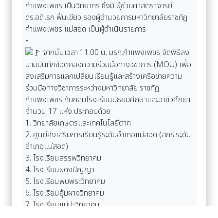
กำแพงเพชร เป็นวิทยากร ซึ่งมี ผู้ช่วยศาสตราจารย์
ดร.อดิเรก ฟั่นเขียว รองผู้อํานวยการมหาวิทยาลัยราชภัฏ
กําแพงเพชร แม่สอด เป็นผู้ดำเนินรายการ
•
จากนั้นเวลา 11.00 น. มรภ.กำแพงเพชร จัดพิธีลง
นามบันทึกข้อตกลงความร่วมมือทางวิชาการ (MOU) เพื่อ
ส่งเสริมการแลกเปลี่ยนเรียนรู้และสร้างเครือข่ายความ
ร่วมมือทางวิชาการระหว่างมหาวิทยาลัย ราชภัฏ
กำแพงเพชร กับกลุ่มโรงเรียนมัธยมศึกษาและอาชีวศึกษา
จำนวน 17 แห่ง ประกอบด้วย
1. วิทยาลัยเกษตรและเทคโนโลยีตาก
2. ศูนย์ส่งเสริมการเรียนรู้ระดับอำเภอแม่สอด (สกร.ระดับ
อำเภอแม่สอด)
3. โรงเรียนสรรพวิทยาคม
4. โรงเรียนผดุงปัญญา
5. โรงเรียนพบพระวิทยาคม
6. โรงเรียนอุ้มผางวิทยาคม
7. โรงเรียนแม่ปะวิทยาคม
8. โรงเรียนแม่กุวิทยาคม