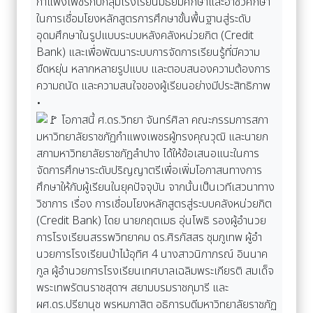
กำแพงเพชรกับกลุ่มโรงเรียนมัธยมศึกษาและอาชีวศึกษา
ในการเชื่อมโยงหลักสูตรการศึกษาขั้นพื้นฐานสู่ระดับ
อุดมศึกษาในรูปแบบระบบหลังคลังหน่วยกิต (Credit
Bank) และเพื่อพัฒนาระบบการจัดการเรียนรู้ที่มีความ
ยืดหยุ่น หลากหลายรูปแบบ และตอบสนองความต้องการ
ความถนัด และความสนใจของผู้เรียนอย่างมีประสิทธิภาพ
•
โอกาสนี้ ศ.ดร.วิทยา จันทร์ศิลา คณะกรรมการสภา
มหาวิทยาลัยราชภัฏกำแพงเพชรผู้ทรงคุณวุฒิ และนายก
สภามหาวิทยาลัยราชภัฏลำปาง ได้ให้ข้อเสนอแนะในการ
จัดการศึกษาระดับปริญญาตรีเพื่อเพิ่มโอกาสนทางการ
ศึกษาให้กับผู้เรียนในยุคปัจจุบัน จากนั้นเป็นเวทีเสวนาทาง
วิชาการ เรื่อง การเชื่อมโยงหลักสูตรสู่ระบบคลังหน่วยกิต
(Credit Bank) โดย นายกฤตเมธ อุ่นโพธิ รองผู้อํานวย
การโรงเรียนสรรพวิทยาคม ดร.ศิรภัสสร ชุมภูเทพ ผู้อํา
นวยการโรงเรียนป่าไม้อุทิศ 4 นางสาวนิภาภรณ์ อินนาค
กูล ผู้อํานวยการโรงเรียนเทศบาลเฉลิมพระเกียรติ สมเด็จ
พระเทพรัตนราชสุดาฯ สยามบรมราชกุมารี และ
ผศ.ดร.ปรียานุช พรหมภาสิต อธิการบดีมหาวิทยาลัยราชภัฏ