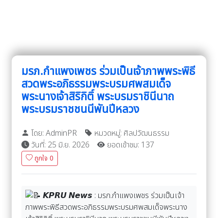
มรภ.กำแพงเพชร ร่วมเป็นเจ้าภาพพระพิธี
สวดพระอภิธรรมพระบรมศพสมเด็จ
พระนางเจ้าสิริกิติ์ พระบรมราชินีนาถ
พระบรมราชชนนีพันปีหลวง
โดย: AdminPR
หมวดหมู่: ศิลปวัฒนธรรม
วันที่: 25 มิ.ย. 2026
ยอดเข้าชม: 137
ถูกใจ
0
𝙆𝙋𝙍𝙐 𝙉𝙚𝙬𝙨 : มรภ.กำแพงเพชร ร่วมเป็นเจ้า
ภาพพระพิธีสวดพระอภิธรรมพระบรมศพสมเด็จพระนาง