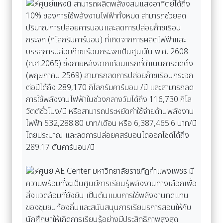
ศูนย์แห่งนี้ สามารถผลิตพลังงสนแสงอาทิตย์ได้ถึง
10% ของการใช้พลังงานไฟฟ้าทั้งหมด สามารถช่วยลด
ปริมาณการปล่อยคารบอนและลดการปล่อยก๊าซเรือน
กระจก (กิโลกรัมคาร์บอน) ที่เกิดจากการผลิตไฟฟ้าและ
บรรลุการปล่อยก๊าซเรือนกระจกเป็นศูนย์ใน พ.ศ. 2608
(ค.ศ.2065) ซึ่งภายหลังจากเดือนแรกที่ดำเนินการติดตั้ง
(พฤษภาคม 2569) สามารถลดการปล่อยก๊าซเรือนกระจก
ต่อปีได้ถึง 289,170 กิโลกรัมคาร์บอน /ปี และสามารถลด
การใช้พลังงานไฟฟ้าในช่วงกลางวันได้ถึง 116,730 กิโล
วัตต์ชั่วโมง/ปี หรือสามารถประหยัดค่าใช้จ่ายด้านพลังงาน
ไฟฟ้า 532,288.80 บาท/เดือน หรือ 6,387,465.6 บาท/ปี
โดยประมาณ และลดการปล่อยคสร์บอนไดออกไซด์ได้ถึง
289.17 ตันคาร์บอน/ปี
ศูนย์ AE Center มหาวิทยาลัยราชภัฏกำแพงเพชร มี
ความพร้อมที่จะเป็นศูนย์การเรียนรู้พลังงานทางเลือกเพื่อ
สิ่งแวดล้อมที่ยั่งยืน เป็นต้นแบบการใช้พลังงานทดแทน
ของชุมชนท้องถิ่นและสนับสนุนการเรียนรการสอนให้กับ
นักศึกษาให้เกิดการเรียนรู้อย่างมีประสิทธิภาพสูงสุด