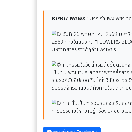
𝙆𝙋𝙍𝙐 𝙉𝙚𝙬𝙨 : มรภ.กำแพงเพชร จ
.
วันที่ 26 พฤษภาคม 2569 มหาวิ
2569 ภายใต้แนวคิด "FLOWERS BLOOMED 
มหาวิทยาลัยราชภัฏกำแพงเพชร
.
กิจกรรมในวันนี้ เริ่มต้นขึ้นด้วย
เป็นทีม พัฒนาประสิทธิภาพการสื่อสาร
รณรงค์ขับขี่ปลอดภัย ใส่ใจวินัยจราจร ซ
ขับขี่รถจักรยานยนต์ทั้งภายในและภาย
.
จากนั้นเป็นการอบรมส่งเสริมสุขภา
การบรรยายให้ความรู้ เรื่อง วัคซีนไซ
อ่านเพิ่มเติม Facebook