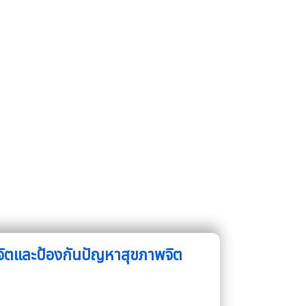
จิตและป้องกันปัญหาสุขภาพจิต