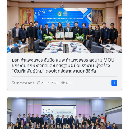
มรภ.กำแพงเพชร จับมือ สนพ.กำแพงเพชร ลงนาม MOU
ยกระดับทักษะดิจิทัลและมาตรฐานฝีมือแรงงาน มุ่งสร้าง
"บัณฑิตพันธุ์ใหม่" ตอบโจทย์ตลาดงานยุคดิจิทัล
บริการวิชาการ
2 เม.ย. 2026
1,105