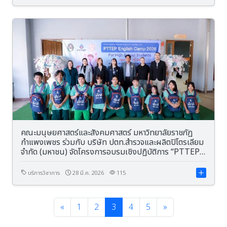
คณะมนุษยศาสตร์และสังคมศาสตร์ มหาวิทยาลัยราชภัฏ
กำแพงเพชร ร่วมกับ บริษัท ปตท.สำรวจและผลิตปิโตรเลียม
จำกัด (มหาชน) จัดโครงการอบรมเชิงปฏิบัติการ “PTTEP
English Camp 2026 for High School Students”
ครั้งที่ 3
บริการวิชาการ
28 มี.ค. 2026
115
«
1
2
3
4
5
»