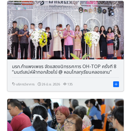
มรภ.กำแพงเพชร จัดแสดงนิทรรศการ OH-TOP ครั้งที่ 8
“มนต์เสน่ห์ผ้าทอกล้วยไข่ @ หอมไกลทุเรียนคลองลาน”
บริการวิชาการ
26 มิ.ย. 2026
135