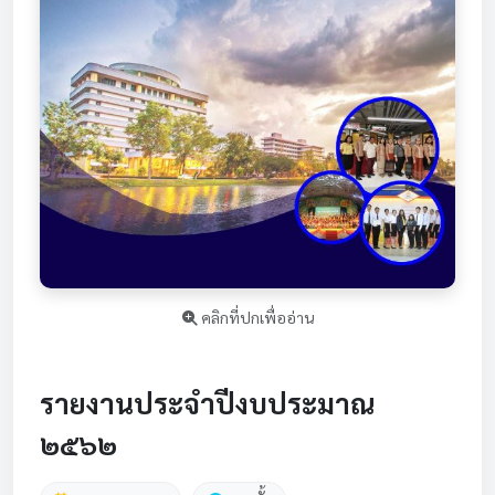
คลิกที่ปกเพื่ออ่าน
รายงานประจำปีงบประมาณ
๒๕๖๒