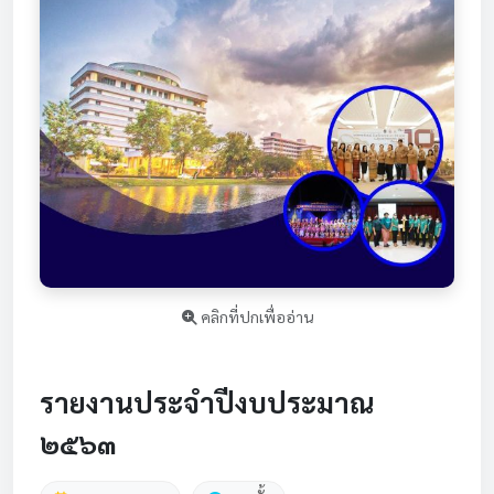
คลิกที่ปกเพื่ออ่าน
รายงานประจำปีงบประมาณ
๒๕๖๓