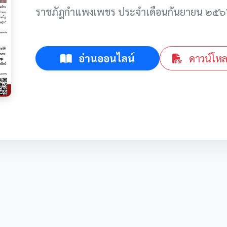
ราชภัฏกำแพงเพชร ประจำเดือนกันยายน ๒๕
อ่านออนไลน์
ดาวน์โห