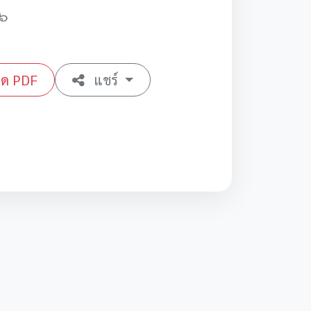
๖๖
ลด PDF
แชร์