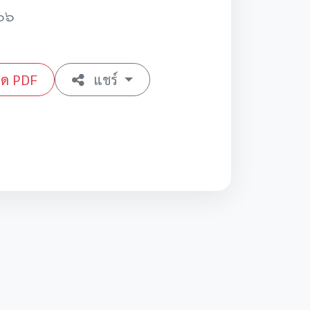
๖๖
ลด PDF
แชร์