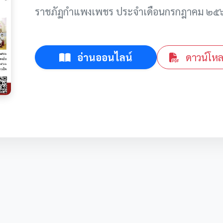
ราชภัฏกำแพงเพชร ประจำเดือนกรกฎาคม ๒๕
อ่านออนไลน์
ดาวน์โห