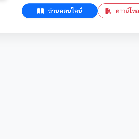
อ่านออนไลน์
ดาวน์โห