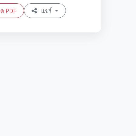
ลด PDF
แชร์