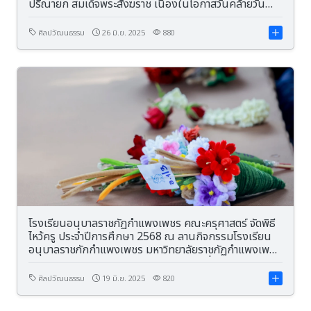
ปริณายก สมเด็จพระสังฆราช เนื่องในโอกาสวันคล้ายวัน
ประสูติ 26 มิถุนายน 2568
ศิลปวัฒนธรรม
26 มิ.ย. 2025
880
โรงเรียนอนุบาลราชภัฏกำแพงเพชร คณะครุศาสตร์ จัดพิธี
ไหว้ครู ประจำปีการศึกษา 2568 ณ ลานกิจกรรมโรงเรียน
อนุบาลราชภักกำแพงเพชร มหาวิทยาลัยราชภัฏกำแพงเพชร
โดยมี ผู้ช่วยศาสตราจารย์ ดร.ประจบ ขวัญมั่น คณบดีคณะ
ครุศาสตร์เป็นประธานในพิธี
ศิลปวัฒนธรรม
19 มิ.ย. 2025
820