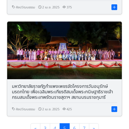
รัตนราชสุดา ฯ สยามบรมราชกุมารี เนื่องในวันคล้ายวันพระ
ราชสมภพ 2 เมษายน 2568
ศิลปวัฒนธรรม
2 เม.ย. 2025
375
มหาวิทยาลัยราชภัฎกำแพงเพชรจัดโครงการวันอนุรักษ์
มรดกไทย เพื่อเฉลิมพระเกียรติสมเด็จพระกนิษฐาธิราชเจ้า
กรมสมเด็จพระเทพรัตนราชสุดาฯ สยามบรมราชกุมารี
ศิลปวัฒนธรรม
2 เม.ย. 2025
425
«
3
4
5
6
7
»