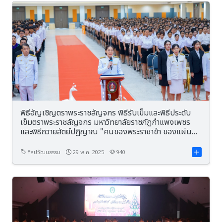
พิธีอัญเชิญตราพระราชลัญจกร พิธีรับเข็มและพิธีประดับ
เข็มตราพระราชลัญจกร มหาวิทยาลัยราชภัฏกำแพงเพชร
และพิธีถวายสัตย์ปฏิญาณ "คนของพระราชาข้า ของแผ่น
ดิน"
ศิลปวัฒนธรรม
29 พ.ค. 2025
940