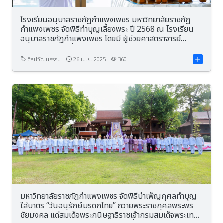
โรงเรียนอนุบาลราชภัฏกำแพงเพชร มหาวิทยาลัยราชภัฏ
กำแพงเพชร จัดพิธีทำบุญเลี้ยงพระ ปี 2568 ณ โรงเรียน
อนุบาลราชภัฏกำแพงเพชร โดยมี ผู้ช่วยศาสตราจารย์
ดร.ประจบ ขวัญมั่น คณบดีคณะครุศาสตร์ เป็นประธานจุด
ธูปเทียนในพิธี
ศิลปวัฒนธรรม
26 เม.ย. 2025
360
มหาวิทยาลัยราชภัฏกำแพงเพชร จัดพิธีบำเพ็ญกุศลทำบุญ
ใส่บาตร “วันอนุรักษ์มรดกไทย” ถวายพระราชกุศลพระพร
ชัยมงคล แด่สมเด็จพระกนิษฐาธิราชเจ้ากรมสมเด็จพระเทพ