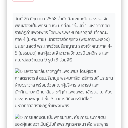
วันที่ 26 มิถุนายน 2568 สำนักศิลปะและวัฒนธรรม จัด
พิธีแสดงเป็นพุทธมามกะ นักศึกษาชั้นปีที่ 1 มหาวิทยาลัย
ราชภัฏกำแพงเพชร โดยมีพระพรหมวัชรวิสุทธิ์ เจ้าคณะ
ภาค 4 (มหานิกาย) เจ้าอาวาสวัดคูยาง (พระอารามหลวง)
ประธานสงฆ์ พระเทพวัชรปรีชาญาณ รองเจ้าคณะภาค 4-
5 (ธรรมยุต) และผู้ช่วยเจ้าอาวาสวัดบวรนิเวศวิหาร และ
คณะสงฆ์จำนวน 9 รูป เข้าร่วมพิธี
มหาวิทยาลัยราชภัฏกำแพงเพชร โดยผู้ช่วย
ศาสตราจารย์ ดร.ปรียานุช พรหมภาสิต อธิการบดี ประธาน
ฝ่ายฆราวาส พร้อมด้วยคณะผู้บริหาร อาจารย์ และ
นักศึกษามหาวิทยาลัยราชภัฏกำแพงเพชร เข้าร่วม ณ ห้อง
ประชุมราชพฤกษ์ ชั้น 3 อาคารทีปังกรรัศมีโชติ
มหาวิทยาลัยราชภัฏกำแพงเพชร
การแสดงตนเป็นพุทธมามกะ คือ การประกาศตน
ของผู้แสดงว่าเป็นผู้นับถือพระพุทธศาสนา คือ พระพุทธ