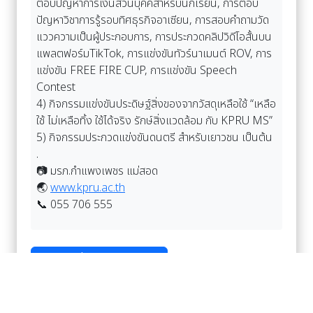
ตอบปัญหาการเงินส่วนบุคคสำหรับนักเรียน, การตอบ
ปัญหาวิชาการรู้รอบทิศธุรกิจอาเซียน, การสอบคำถามวัด
แววความเป็นผู้ประกอบการ, การประกวดคลิปวิดีโอสั้นบน
แพลตฟอร์มTikTok, การแข่งขันทัวร์นาเมนต์ ROV, การ
แข่งขัน FREE FIRE CUP, การแข่งขัน Speech
Contest
4) กิจกรรมแข่งขันประดิษฐ์สิ่งของจากวัสดุเหลือใช้ “เหลือ
ใช้ ไม่เหลือทิ้ง ใช้ได้จริง รักษ์สิ่งแวดล้อม กับ KPRU MS”
5) กิจกรรมประกวดแข่งขันดนตรี สำหรับเยาวชน เป็นต้น
.
📷 มรภ.กำแพงเพชร แม่สอด
🌏
www.kpru.ac.th
📞 055 706 555
อ่านเพิ่มเติม Facebook