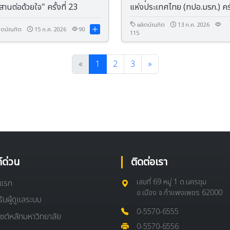
สานต่อด้วยใจ" ครั้งที่ 23
แห่งประเทศไทย (ทปอ.มรภ.) ครั้
4 (188)/2569
ผลิตบัณฑิต
13 ก.ค. 2026
ิตบัณฑิต
15 ก.ค. 2026
90
115
«
1
2
3
»
ก์ด่วน
ติดต่อเรา
เลขที่ 69 หมู่ 1 ต.นครชุม
าแรก
อ.เมือง จ.กำแพงเพชร 62000
ับผู้ดูแลระบบ
0-5570-6555
ไซต์หลักมหาวิทยาลัย
0-5570-6556