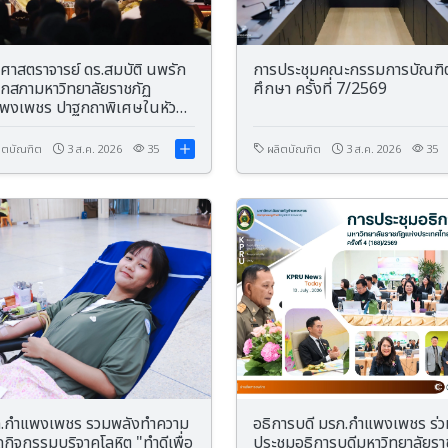
ศาสตราจารย์ ดร.สมบัติ นพรัก
การประชุมคณะกรรมการบัณฑิ
กสภามหาวิทยาลัยราชภัฏ
ศึกษา ครั้งที่ 7/2569
พงเพชร ปาฐกถาพิเศษในหัวข้อ
ี มหาวิทยาลัยราชภัฏอุตรดิตถ์ :
รากฐานแห่งภูมิปัญญา สู่
ิตบัณฑิต
3 ส.ค. 2026
35
ผลิตบัณฑิต
3 ส.ค. 2026
35
คตแห่งการพัฒนาที่ยั่งยืน
.กำแพงเพชร รวมพลังทำความ
อธิการบดี มรภ.กำแพงเพชร ร่ว
ัดกิจกรรมบริจาคโลหิต "ทำดีเพื่อ
ประชุมอธิการบดีมหาวิทยาลัยรา