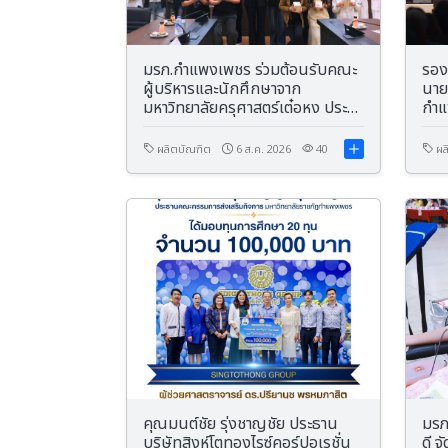
มรภ.กำแพงเพชร ร่วมต้อนรับคณะ
รอง
ผู้บริหารและนักศึกษาจาก
นาย
มหาวิทยาลัยครุศาสตร์เต๋อหง ประ
กำแ
เทศาสาธารณรัฐประชาชนจีน
90 ป
จาก
ผลิตบัณฑิต
6 ส.ค. 2026
40
ผล
อนา
คุณมนต์ชัย รุ่งชาญชัย ประธาน
มรภ
บริษัทสิงห์โตทองไรซ์คอร์ปอเรชั่น
ดี จ