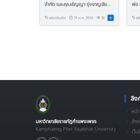
จำกัด และคุณธัญญา รุ่งชาญชัย
พ่อ 
ภรรยา มอบทุนการศึกษาให้แก่
นักศึกษามหาวิทยาลัยราชภัฏ
ผลิตบัณฑิต
31 ก.ค. 2026
30
ผล
กำแพงเพชร มูลค่า 100,000 บาท
ลิง
หน้
มหาวิทยาลัยราชภัฏกำแพงเพชร
สำหร
Kamphaeng Phet Rajabhat University
เว็บ