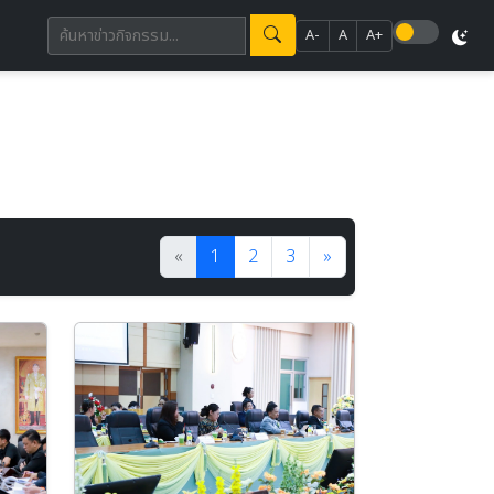
A-
A
A+
«
1
2
3
»