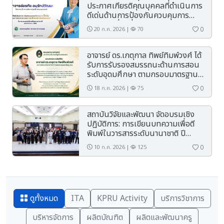
ประกาศเกียรติคุณบุคคลที่ดำเนินการ
ดีเด่นด้านการป้องกันควบคุมการ
บริโภคเครื่องดื่มแอลกอฮอล์ ในงาน
0
20 ก.ค. 2026 |
70
รณรงค์วันงดดื่มสุราแห่งชาติ
อาจารย์ ดร.เกตุกาล ทิพย์ทิมพ์วงศ์ ได้
รับการรับรองสมรรถนะด้านการสอน
ระดับอุดมศึกษา ตามกรอบมาตรฐาน
วิชาชีพ (Thailand-PSF) และได้รับ
0
18 ก.ค. 2026 |
75
การรับรอง ระดับที่ 2 Professional
Teacher: PT-THPSF
สถาบันวิจัยและพัฒนา จัดอบรมเชิง
ปฏิบัติการ: การเขียนบทความเพื่อตี
พิมพ์ในวารสารระดับนานาชาติ ปี
2569
0
10 ก.ค. 2026 |
125
ดูทั้งหมด
ITA
KPRU Activity
บริการวิชาการ
บริหารจัดการ
ผลิตบัณฑิต
ผลิตและพัฒนาครู