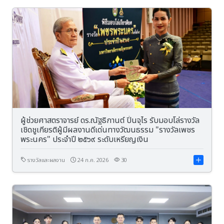
ผู้ช่วยศาสตราจารย์ ดร.ณัฐธิกานต์ ปิ่นจุไร รับมอบโล่รางวัล
เชิดชูเกียรติผู้มีผลงานดีเด่นทางวัฒนธรรม "รางวัลเพชร
พระนคร" ประจำปี ๒๕๖๙ ระดับเหรียญเงิน
รางวัลและผลงาน
24 ก.ค. 2026
30