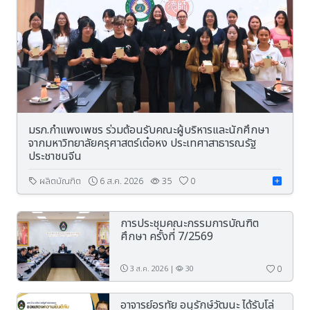
มรภ.กำแพงเพชร ร่วมต้อนรับคณะผู้บริหารและนักศึกษา
จากมหาวิทยาลัยครุศาสตร์เต๋อหง ประเทศาสาธารณรัฐ
ประชาชนจีน
ผลิตบัณฑิต
6 ส.ค. 2026
35
0
การประชุมคณะกรรมการบัณฑิต
ศึกษา ครั้งที่ 7/2569
0
3 ส.ค. 2026 |
30
อาจารย์อรทัย อนุรักษ์วัฒนะ ได้รับโล่