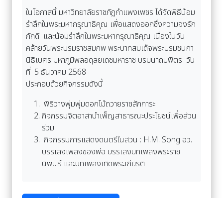
ในโอกาสนี้ มหาวิทยาลัยราชภัฏกำแพงเพชร ได้จัดพิธีน้อม
รำลึกในพระมหากรุณาธิคุณ เพื่อแสดงออกซึ่งความจงรัก
ภักดี และน้อมรำลึกในพระมหากรุณาธิคุณ เนื่องในวัน
คล้ายวันพระบรมราชสมภพ พระบาทสมเด็จพระบรมชนกา
นิธิเบศร มหาภูมิพลอดุลยเดชมหาราช บรมนาถบพิตร วัน
ที่ 5 ธันวาคม 2568
ประกอบด้วยกิจกรรมดังนี้
พิธีวางพุ่มพุ่มดอกไม้ถวายราชสักการะ
กิจกรรมจิตอาสาบำเพ็ญสาธารณะประโยชน์เพื่อส่วน
ร่วม
กิจกรรมการแสดงดนตรีในสวน : H.M. Song อว.
บรรเลงเพลงของพ่อ บรรเลงบทเพลงพระราช
นิพนธ์ และบทเพลงเทิดพระเกียรติ
อ่านเพิ่มเติม Facebook