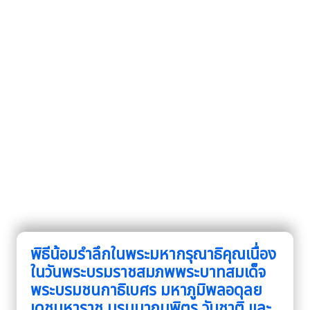
พิธีน้อมรำลึกในพระมหากรุณาธิคุณเนื่อง
ในวันพระบรมราชสมภพพระบาทสมเด็จ
พระบรมชนกาธิเบศร มหาภูมิพลอดุลย
เดชมหาราช บรมนาถบพิตร วันชาติ และ