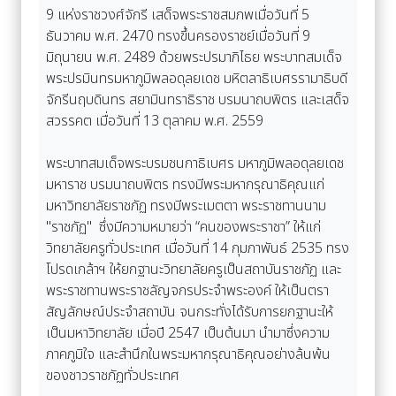
9 แห่งราชวงศ์จักรี เสด็จพระราชสมภพเมื่อวันที่ 5
ธันวาคม พ.ศ. 2470 ทรงขึ้นครองราชย์เมื่อวันที่ 9
มิถุนายน พ.ศ. 2489 ด้วยพระปรมาภิไธย พระบาทสมเด็จ
พระปรมินทรมหาภูมิพลอดุลยเดช มหิตลาธิเบศรรามาธิบดี
จักรีนฤบดินทร สยามินทราธิราช บรมนาถบพิตร และเสด็จ
สวรรคต เมื่อวันที่ 13 ตุลาคม พ.ศ. 2559
พระบาทสมเด็จพระบรมชนกาธิเบศร มหาภูมิพลอดุลยเดช
มหาราช บรมนาถบพิตร ทรงมีพระมหากรุณาธิคุณแก่
มหาวิทยาลัยราชภัฏ ทรงมีพระเมตตา พระราชทานนาม
"ราชภัฏ" ซึ่งมีความหมายว่า “คนของพระราชา” ให้แก่
วิทยาลัยครูทั่วประเทศ เมื่อวันที่ 14 กุมภาพันธ์ 2535 ทรง
โปรดเกล้าฯ ให้ยกฐานะวิทยาลัยครูเป็นสถาบันราชภัฏ และ
พระราชทานพระราชลัญจกรประจำพระองค์ ให้เป็นตรา
สัญลักษณ์ประจำสถาบัน จนกระทั่งได้รับการยกฐานะให้
เป็นมหาวิทยาลัย เมื่อปี 2547 เป็นต้นมา นำมาซึ่งความ
ภาคภูมิใจ และสำนึกในพระมหากรุณาธิคุณอย่างล้นพ้น
ของชาวราชภัฏทั่วประเทศ