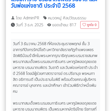
วันพ่อแห่งชาติ ประจำปี 2568
โดย: AdminPR
หมวดหมู่: ศิลปวัฒนธรรม
วันที่: 3 ธ.ค. 2025
ยอดเข้าชม: 817
ถูกใจ
0
วันที่ 3 ธันวาคม 2568 ที่ห้องประชุมราชพฤกษ์ ชั้น 3
อาคารทีปังกรรัศมีโชติ มหาวิทยาลัยราชภัฏกำแพงเพชร
จัดพิธีน้อมรำลึกในพระมหากรุณาธิคุณพระบรมราชสมภพ
พระบาทสมเด็จพระบรมชนกาธิเบศร มหาภูมิพลอดุลยเดช
มหาราช บรมนาถบพิตร วันชาติ และวันพ่อแห่งชาติ ประจำ
ปี 2568 โดยมีผู้ช่วยศาสตราจารย์ ดร.ปรียานุช พรหมภา
สิต อธิการบดี เป็นประธานในพิธี พร้อมด้วยคณะผู้บริหาร
คณาจารย์ บุคลากร และนักศึกษา เข้าร่วมพิธีกว่าหนึ่งพัน
คน
พระบาทสมเด็จพระบรมชนกาธิเบศร มหาภูมิพลอดุลยเดช
มหาราช บรมนาถบพิตร เป็นพระมหากษัตริย์ไทย รัชกาลที่