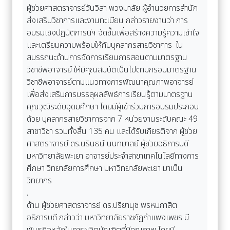
ผู้ช่วยศาสตราจารย์วันวิสา พวงมาลัย ผู้อำนวยการสำนัก
ส่งเสริมวิชาการและงานทะเบียน กล่าวรายงานว่า การ
อบรมเชิงปฏิบัติการนีฯ จัดขึ้นเพื่อสร้างความรู้ความเข้าใจ
และเตรียมความพร้อมให้กับบุคลากรสายวิชาการ ใน
สมรรถนะด้านการจัดการเรียนการสอนตามมาตรฐาน
วิชาชีพอาจารย์ ให้มีคุณสมบัติเป็นไปตามกรอบมาตรฐาน
วิชาชีพอาจารย์ตามแนวทางการพัฒนาคุณภาพอาจารย์
เพื่อส่งเสริมการบรรลุผลลัพธ์การเรียนรู้ตามมาตรฐาน
คุณวุฒิระดับอุดมศึกษา โดยมีผู้เข้าร่วมการอบรมประกอบ
ด้วย บุคลากรสายวิชาการจาก 7 หน่วยงานระดับคณะ 49
สาขาวิชา รวมทั้งสิ้น 135 คน และได้รับเกียรติจาก ผู้ช่วย
ศาสตราจารย์ ดร.นรินธน์ นนทมาลย์ ผู้ช่วยอธิการบดี
มหาวิทยาลัยพะเยา อาจารย์ประจำสาขาเทคโนโลยีทางการ
ศึกษา วิทยาลัยการศึกษา มหาวิทยาลัยพะเยา มาเป็น
วิทยากร
.
ด้าน ผู้ช่วยศาสตราจารย์ ดร.ปรียานุช พรหมภาสิต
อธิการบดี กล่าวว่า มหาวิทยาลัยราชภัฏกำแพงเพชร มี
พันธกิจหลักในการผลิตบัณฑิตที่มีคุณภาพ โดยมี