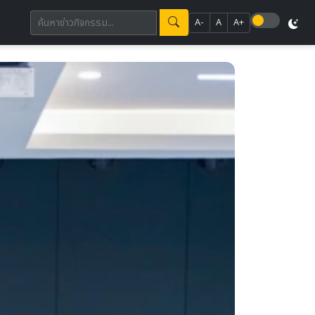
A-
A
A+