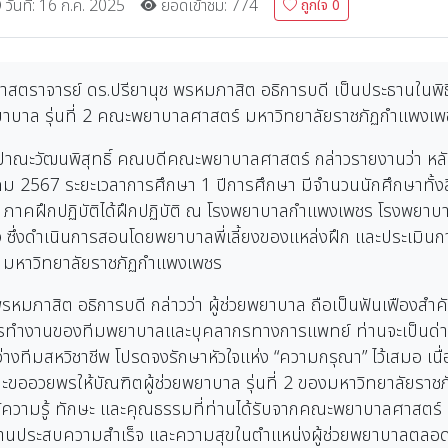
วันที่: 16 ก.ค. 2025
ยอดเข้าชม: 774
ถูกใจ
0
าสตราจารย์ ดร.ปรียานุช พรหมภาสิต อธิการบดี เป็นประธานในพิธ
พยาบาล รุ่นที่ 2 คณะพยาบาลศาสตร์ มหาวิทยาลัยราชภัฏกำแพงเ
 ปาณะวัฒนพิสุทธิ์ คณบดีคณะพยาบาลศาสตร์ กล่าวรายงานว่า หลักส
งหาคม 2567 ระยะเวลาการศึกษา 1 ปีการศึกษา มีจำนวนนักศึกษาทั
คฝึกปฏิบัติได้ฝึกปฏิบัติ ณ โรงพยาบาลกำแพงเพชร โรงพยาบา
ซึ่งดำเนินการสอนโดยพยาบาลพี่เลี้ยงของแหล่งฝึก และประเมิน
 มหาวิทยาลัยราชภัฏกำแพงเพชร
พรหมภาสิต อธิการบดี กล่าวว่า ผู้ช่วยพยาบาล ถือเป็นฟันเฟือง
ารทำงานของทีมพยาบาลและบุคลากรทางการแพทย์ ท่านจะเป็นด่านแรกๆ
างทีมสหวิชาชีพ โปรดจงรักษาหัวใจแห่ง “ความกรุณา” ไว้เสมอ เน
ออวยพรให้บัณฑิตผู้ช่วยพยาบาล รุ่นที่ 2 ของมหาวิทยาลัยราชภั
้ความรู้ ทักษะ และคุณธรรมที่ท่านได้รับจากคณะพยาบาลศาสตร์ 
ท่านประสบความสำเร็จ และความสุขในตำแหน่งผู้ช่วยพยาบาลตลอ