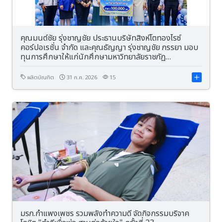
คุณมนต์ชัย รุ่งชาญชัย ประธานบริษัทสิงห์โตทองไรซ์
คอร์ปอเรชั่น จำกัด และคุณธัญญา รุ่งชาญชัย ภรรยา มอบ
ทุนการศึกษาให้แก่นักศึกษามหาวิทยาลัยราชภัฏ
กำแพงเพชร มูลค่า 100,000 บาท
ผลิตบัณฑิต
31 ก.ค. 2026
15
มรภ.กำแพงเพชร รวมพลังทำความดี จัดกิจกรรมบริจาค