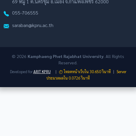
69 หมู่ 1 ต.นครชุม อ.เมือง จ.กำแพงเพชร 62000
055-706555
saraban@kpru.ac.th
© 2026
Kamphaeng Phet Rajabhat University
. All Rights
Reserved.
|
|
Developed for
ARIT KPRU
โหลดหน้าเว็บใน 30.650 วินาที
Server
ประมวลผลใน 0.0726 วินาที