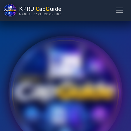
KPRU
C
ap
G
uide
MANUAL CAPTURE ONLINE