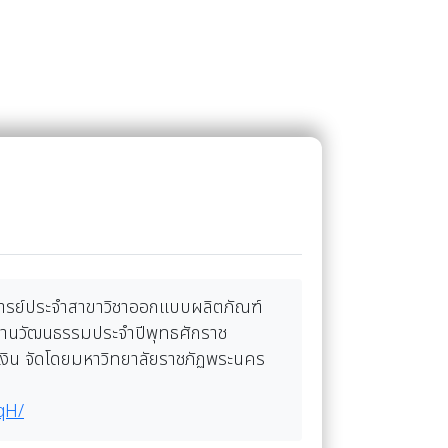
อาจารย์ประจำสาขาวิชาออกแบบผลิตภัณฑ์
งด้านวัฒนธรรมประจำปีพุทธศักราช
เงิน จัดโดยมหาวิทยาลัยราชภัฏพระนคร
qH/