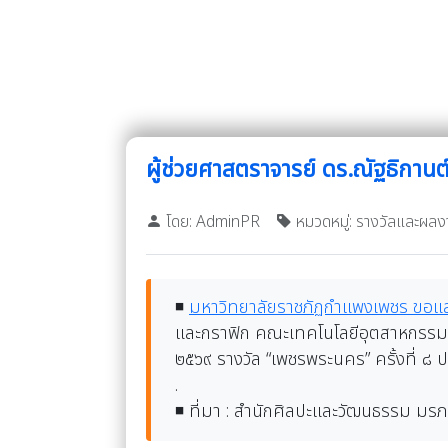
ผู้ช่วยศาสตราจารย์ ดร.ณัฐธิกานต์ 
โดย: AdminPR
หมวดหมู่: รางวัลและผลง
◾
มหาวิทยาลัยราชภัฏกำแพงเพชร ขอแ
และกราฟิก คณะเทคโนโลยีอุตสาหกรรม ที
๒๕๖๙ รางวัล “เพชรพระนคร” ครั้งที่ ๘
.
◾
ที่มา : สำนักศิลปะและวัฒนธรรม ม