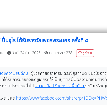
ปิ่นจุไร ได้รับรางวัลเพชรพระนคร ครั้งที่ ๘
าน
วันที่: 24 มิ.ย. 2026
ยอดเข้าชม: 238
ถูกใจ
0
สดงความยินดีกับ
ผู้ช่วยศาสตราจารย์ ดร.ณัฐธิกานต์ ปิ่นจุไร 
่ได้รับการยกย่องเชิดชูเกียรติให้เป็นบุคคลผู้มีผลงานดีเด่นทา
 ประเภทประชาชนทั่วไป
#สาขาศิลปหัตถกรรมพื้นบ้าน
ระดับเหรียญ
รภ.พระนคร
https://www.facebook.com/share/p/1DDxXPHW