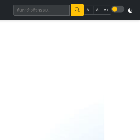
A-
A
A+