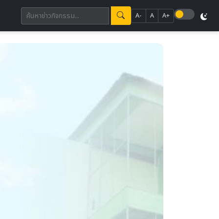
A-
A
A+