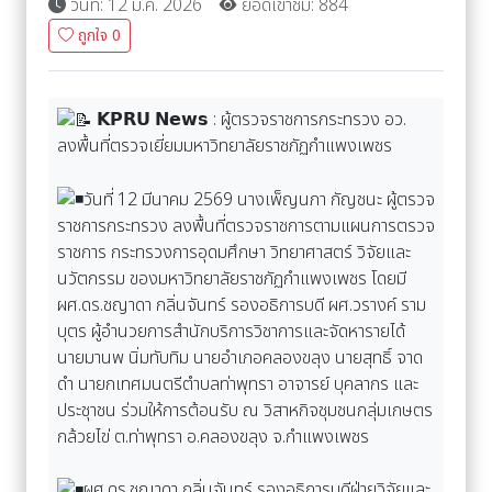
ถูกใจ
0
𝗞𝗣𝗥𝗨 𝗡𝗲𝘄𝘀 : ผู้ตรวจราชการกระทรวง อว.
ลงพื้นที่ตรวจเยี่ยมมหาวิทยาลัยราชภัฏกำแพงเพชร
วันที่ 12 มีนาคม 2569 นางเพ็ญนภา กัญชนะ ผู้ตรวจ
ราชการกระทรวง ลงพื้นที่ตรวจราชการตามแผนการตรวจ
ราชการ กระทรวงการอุดมศึกษา วิทยาศาสตร์ วิจัยและ
นวัตกรรม ของมหาวิทยาลัยราชภัฏกำแพงเพชร โดยมี
ผศ.ดร.ชญาดา กลิ่นจันทร์ รองอธิการบดี ผศ.วรางค์ ราม
บุตร ผู้อำนวยการสำนักบริการวิชาการและจัดหารายได้
นายมานพ นิ่มทับทิม นายอำเภอคลองขลุง นายสุทธิ์ จาด
ดำ นายกเทศมนตรีตำบลท่าพุทรา อาจารย์ บุคลากร และ
ประชุาชน ร่วมให้การต้อนรับ ณ วิสาหกิจชุมชนกลุ่มเกษตร
กล้วยไข่ ต.ท่าพุทรา อ.คลองขลุง จ.กำแพงเพชร
ผศ.ดร.ชญาดา กลิ่นจันทร์ รองอธิการบดีฝ่ายวิจัยและ