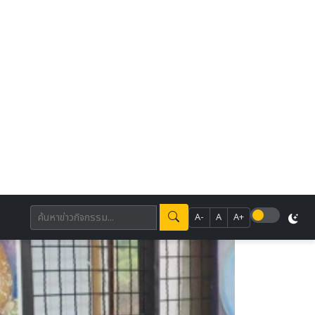
A-
A
A+