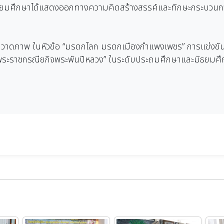
บมัธยมศึกษาได้แสดงออกทางความคิดสร้างสรรค์และทักษะกระบว
ันวาดภาพ ในหัวข้อ “มรดกโลก มรดกเมืองกำแพงเพชร” การแข่งขั
“พระราชกรณียกิจพระพันปีหลวง” ในระดับประถมศึกษาและมัธยมศึก