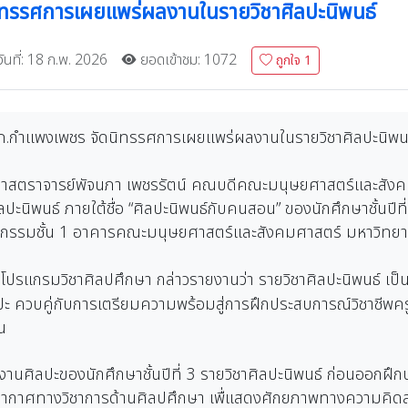
ิทรรศการเผยแพร่ผลงานในรายวิชาศิลปะนิพนธ์
ันที่: 18 ก.พ. 2026
ยอดเข้าชม: 1072
ถูกใจ
1
มรภ.กำแพงเพชร จัดนิทรรศการเผยแพร่ผลงานในรายวิชาศิลปะนิพน
่วยศาสตราจารย์พัจนภา เพชรรัตน์ คณบดีคณะมนุษยศาสตร์และสังค
ิพนธ์ ภายใต้ชื่อ “ศิลปะนิพนธ์กับคนสอน” ของนักศึกษาชั้นปีที่ 
กิจกรรมชั้น 1 อาคารคณะมนุษยศาสตร์และสังคมศาสตร์ มหาวิทย
ธานโปรแกรมวิชาศิลปศึกษา กล่าวรายงานว่า รายวิชาศิลปะนิพนธ์ เป็
ควบคู่กับการเตรียมความพร้อมสู่การฝึกประสบการณ์วิชาชีพครู
น
ลงานศิลปะของนักศึกษาชั้นปีที่ 3 รายวิชาศิลปะนิพนธ์ ก่อนออกฝึ
ากาศทางวิชาการด้านศิลปศึกษา เพื่แสดงศักยภาพทางความคิดสร้