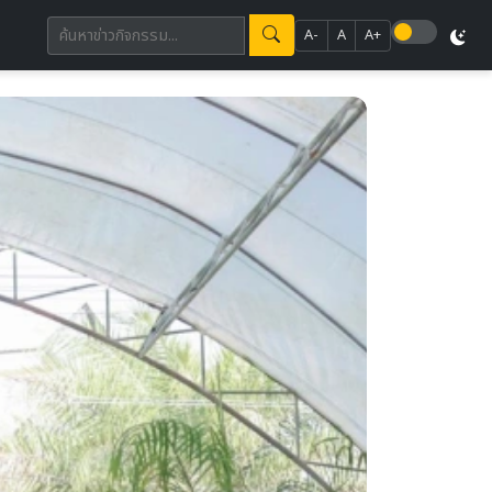
A-
A
A+