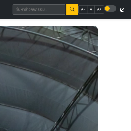
A-
A
A+