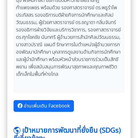
นุช พรหมภาสิต อธิการบดีมหาวิทยาลัยราชภัฏ
กำแพงเพชร พร้อมด้วย รองศาสตราจารย์ ดร.พธูรำไพ
ประภัสสร รองอธิการบดีฝ่ายกิจการนักศึกษาและศิลป
วัฒนธรรม, ผู้ช่วยศาสตราจารย์ ดร.ชญาดา กลิ่นจันทร์
รองอธิการฝ่ายวิจัยและบริการวิชาการ, รองศาสตราจารย์
ดร.ศุภโชคชัย นันทศรี ผู้อำนวยการสำนักศิลปวัฒนธรรม,
นางสาวปราณี แผนดี รักษาการในตำแหน่งผู้อำนวยการก
องพัฒนานักศึกษา บุคลากรดูแลงานด้านกิจการนักศึกษา
และผู้นำนักศึกษา พร้อมหัวหน้าส่วนราชการร่วมเป็นสักขี
พยาน เพื่อสนับสนุนการพัฒนาสุขภาพและคุณภาพชีวิต
เด็กเล็กในพื้นที่ห่างไกล
อ่านเพิ่มเติม Facebook
เป้าหมายการพัฒนาที่ยั่งยืน (SDGs)