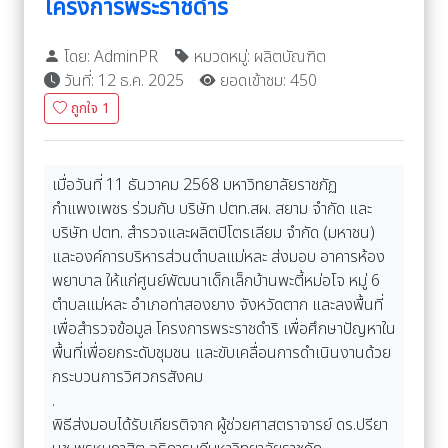
โครงการพระราชดำริ
โดย: AdminPR
หมวดหมู่: ผลิตบัณฑิต
วันที่: 12 ธ.ค. 2025
ยอดเข้าชม: 450
ถูกใจ
1
เมื่อวันที่ 11 ธันวาคม 2568 มหาวิทยาลัยราชภัฏ
กำแพงเพชร ร่วมกับ บริษัท ปตท.สผ. สยาม จำกัด และ
บริษัท ปตท. สำรวจและผลิตปิโตรเลียม จำกัด (มหาชน)
และองค์การบริหารส่วนตำบลแม่หละ ส่งมอบ อาคารห้อง
พยาบาล ให้แก่ศูนย์พัฒนาเด็กเล็กบ้านพะตี้หม่อโจ หมู่ 6
ตำบลแม่หละ อำเภอท่าสองยาง จังหวัดตาก และลงพื้นที่
เพื่อสำรวจข้อมูล โครงการพระราชดำริ เพื่อศึกษาปัญหาใน
พื้นที่เพื่อยกระดับชุมชน และขับเคลื่อนการดำเนินงานด้วย
กระบวนการวิศวกรสังคม
.
พิธีส่งมอบได้รับเกียรติจาก ผู้ช่วยศาสตราจารย์ ดร.ปรียา