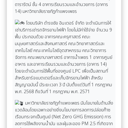
ดารารัตน์ ชั้น 4 อาคารเรียนรวมและอำนวยการ (อาคาร
14) มหาวิทยาลัยราชภัฏกำแพงเพชร
โดยบริษัท ดำรงชัย อินเตอร์ จำกัด จะดำเนินการให้
เช่าบริการเช่ารถจักรยานไฟฟ้า โดยไม่มีค่าใช้จ่าย จำนวน 9
พื้น ประกอบด้วย อาคารคณะครุศาสตร์ คณะ
มนุษยศาสตร์และสังคมศาสตร์ คณะวิทยาศาสตร์และ
เทคโนโลยี คณะเทคโนโลยีอุตสาหกรรม คณะวิทยาการ
จัดการ คณะพยาบาลศาสตร์ อาคารน้ำเพชร 1 อาคารศูนย์
อาหาร และอาคารเรียนรวมและอำนวยการ (อาคาร 14)
โดยจะดำเนินการใช้พื้นที่ของศูนย์ LPC เพื่อเป็นสถานที่
สำหรับชาร์จแบตเตอรี่และเก็บจักรยานไฟฟ้า สำหรับ
สัญญาฉบับนี้ มีระยะเวลา 3 ปี นับตั้งแต่วันที่ 1 กรกฎาคม
พ.ศ. 2568 ถึงวันที่ 1 กรกฎาคม พ.ศ. 2571
มหาวิทยาลัยราชภัฏกำแพงเพชร มีนโยบายในด้านสิ่ง
แวดล้อมโดยเฉพาะอย่างยิ่งนโยบายการลดการปล่อยก๊าซ
เรือนกระจกเป็นศูนย์ (Net Zero GHG Emission) การ
ลดการใช้พลังงานน้ำมัน และฝุ่นละออง PM 2.5 ที่เกิดจาก