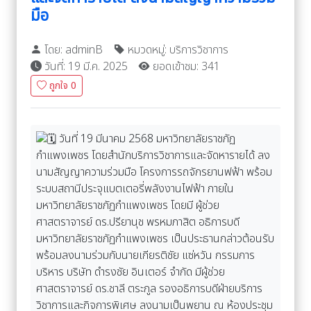
มือ
โดย: adminB
หมวดหมู่: บริการวิชาการ
วันที่: 19 มี.ค. 2025
ยอดเข้าชม: 341
ถูกใจ
0
วันที่ 19 มีนาคม 2568 มหาวิทยาลัยราชภัฏ
กำแพงเพชร โดยสำนักบริการวิชาการและจัดหารายได้ ลง
นามสัญญาความร่วมมือ โครงการรถจักรยานฟฟ้า พร้อม
ระบบสถานีประจุแบตเตอรี่พลังงานไฟฟ้า ภายใน
มหาวิทยาลัยราชภัฏกำแพงเพชร โดยมี ผู้ช่วย
ศาสตราจารย์ ดร.ปรียานุช พรหมภาสิต อธิการบดี
มหาวิทยาลัยราชภัฏกำแพงเพชร เป็นประธานกล่าวต้อนรับ
พร้อมลงนามร่วมกับนายเกียรติชัย แซ่หวัน กรรมการ
บริหาร บริษัท ดำรงชัย อินเตอร์ จำกัด มีผู้ช่วย
ศาสตราจารย์ ดร.ชาลี ตระกูล รองอธิการบดีฝ่ายบริการ
วิชาการและกิจการพิเศษ ลงนามเป็นพยาน ณ ห้องประชุม