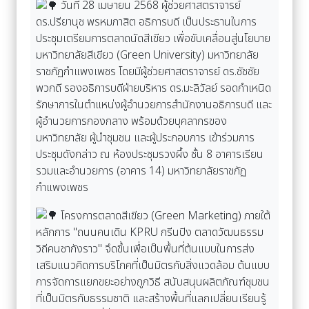
วันที่ 28 เมษายน 2568 ผู้ช่วยศาสตราจารย์
ดร.ปรียานุช พรหมภาสิต อธิการบดี เป็นประธานในการ
ประชุมเตรียมการตลาดนัดสีเขียว เพื่อขับเคลื่อนสู่นโยบาย
มหาวิทยาลัยสีเขียว (Green University) มหาวิทยาลัย
ราชภัฏกำแพงเพชร โดยมีผู้ช่วยศาสตราจารย์ ดร.ชัชชัย
พวกดี รองอธิการบดีฝ่ายบริหาร ดร.มะลิวัลย์ รอดกำเหนิด
รักษาการในตำแหน่งผู้อำนวยการสำนักงานอธิการบดี และ
ผู้อำนวยการกองกลาง พร้อมด้วยบุคลากรของ
มหาวิทยาลัย ผู้นำชุมชน และผู้ประกอบการ เข้าร่วมการ
ประชุมดังกล่าว ณ ห้องประชุมรวงผึ้ง ชั้น 8 อาคารเรียน
รวมและอำนวยการ (อาคาร 14) มหาวิทยาลัยราชภัฏ
กำแพงเพชร
โครงการตลาดสีเขียว (Green Marketing) ภายใต้
หลักการ "ถนนคนเดิน KPRU กรีนปิง ตลาดวัฒนธรรม
วิถีคนชากังราว" จึดขึ้นเพื่อเป็นพื้นที่ต้นแบบในการส่ง
เสริมแนวคิดการบริโภคที่เป็นมิตรกับสิ่งแวดล้อม ต้นแบบ
การจัดการแยกขยะอย่างถูกวิธี สนับสนุนผลิตภัณฑ์ชุมชน
ที่เป็นมิตรกับธรรมชาติ และสร้างพื้นที่แลกเปลี่ยนเรียนรู้