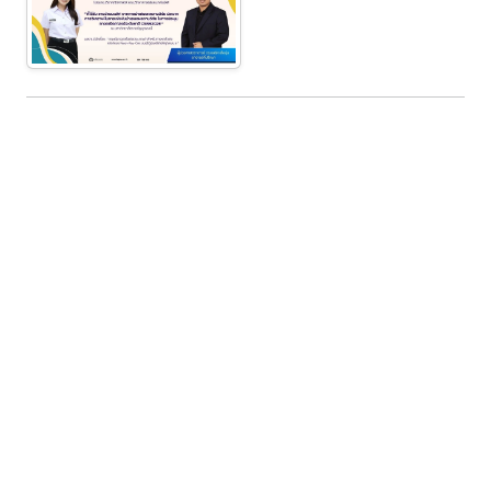
ข่าวที่เกี่ยวข้อง
นักศึกษามหาวิทยาลัยราชภัฏ
กำแพงเพชร คว้ารางวัลยอดเยี่ยม
อันดับ๑ ระดับอุดมศึกษา/ปวส. ใน
การประกวดเยาวชนต้นแบบด้าน
รางวัลและผลงาน
3 ส.ค. 2026
30
มารยาทไทย และมารยาทในสังคม
ประจำปีพุทธศักราช ๒๕๖๙ ระดับเขต
๒
ผู้ช่วยศาสตราจารย์ ดร.ณัฐธิกานต์
ปิ่นจุไร รับมอบโล่รางวัลเชิดชูเกียรติ
ผู้มีผลงานดีเด่นทางวัฒนธรรม
"รางวัลเพชรพระนคร" ประจำปี
รางวัลและผลงาน
24 ก.ค. 2026
20