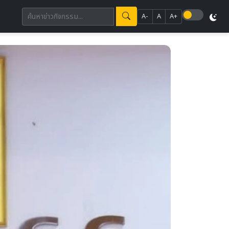
A-
A
A+