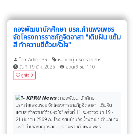
กองพัฒนานักศึกษา มรภ.กำแพงเพชร
จัดโครงการราชภัฏจิตอาสา "เติมฝัน แต้ม
สี ทำความดีด้วยหัวใจ"
โดย: AdminPR
หมวดหมู่: บริการวิชาการ
วันที่: 19 มี.ค. 2026
ยอดเข้าชม: 110
ถูกใจ
0
𝙆𝙋𝙍𝙐 𝙉𝙚𝙬𝙨 : กองพัฒนานักศึกษา
มรภ.กำแพงเพชร จัดโครงการราชภัฏจิตอาสา "เติมฝัน
แต้มสี ทำความดีด้วยหัวใจ" ครั้งที่ 11 ระหว่างวันที่ 19 -
21 มีนาคม 2569 ณ โรงเรียนบ้านวังน้ำพัฒนา ตำบลปาง
มะค่า อำเภอขาณุวรลักษบุรี จังหวัดกำแพงเพชร