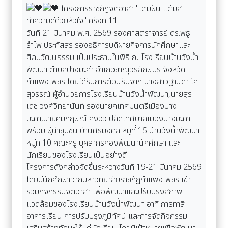
โครงการราชภัฏจิตอาสา "เติมฝัน แต้มสี
ทำความดีด้วยหัวใจ" ครั้งที่ 11
วันที่ 21 มีนาคม พ.ศ. 2569 รองศาสตราจารย์ ดร.พธู
รำไพ ประภัสสร รองอธิการบดีฝ่ายกิจการนักศึกษาและ
ศิลปวัฒนธรรม เป็นประธานในพิธี ณ โรงเรียนบ้านวังน้ำ
พัฒนา ตำบลปางมะค่า อำเภอขาณุวรลักษบุรี จังหวัด
กำแพงเพชร โดยได้รับการต้อนรับจาก นางสาวฐานิดา โค
สุวรรณ์ ผู้อำนวยการโรงเรียนบ้านวังน้ำพัฒนา,นายสุร
เดช วงศ์วิทยานันท์ รองนายกเทศมนตรีเมืองปาง
มะค่า,นายคมกฤษณ์ คงอิว ปลัดเทศบาลเมืองปางมะค่า
พร้อม ผู้นำชุมชน บ้านศรีมงคล หมู่ที่ 15 บ้านวังน้ำพัฒนา
หมู่ที่ 10 คณะครู บุคลากรกองพัฒนานักศึกษา และ
นักเรียนของโรงเรียนเป็นอย่างดี
โครงการดังกล่าวจัดขึ้นระหว่างวันที่ 19-21 มีนาคม 2569
โดยมีนักศึกษาจากมหาวิทยาลัยราชภัฏกำแพงเพชร เข้า
ร่วมกิจกรรมจิตอาสา เพื่อพัฒนาและปรับปรุงสภาพ
แวดล้อมของโรงเรียนบ้านวังน้ำพัฒนา อาทิ การทาสี
อาคารเรียน การปรับปรุงภูมิทัศน์ และการจัดกิจกรรม